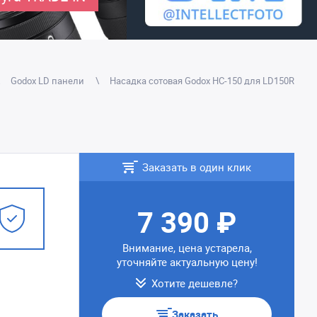
Godox LD панели
Насадка сотовая Godox HC-150 для LD150R
Заказать в один клик
7 390 ₽
Внимание, цена устарела,
уточняйте актуальную цену!
Хотите дешевле?
Заказать