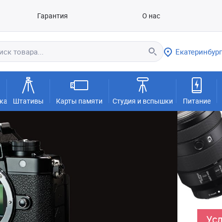
Гарантия
О нас
Екатеринбург
ка
Штативы
Карты памяти
Студия и вспышки
Питание
Усл