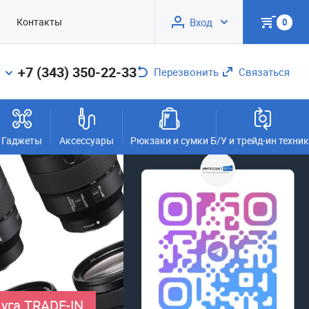
Контакты
Вход
0
+7 (343) 350-22-33
Перезвонить
Связаться
Гаджеты
Аксессуары
Рюкзаки и сумки
Б/У и трейд-ин техни
уга TRADE-IN