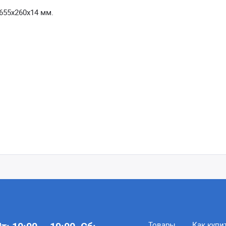
655х260х14 мм.
Товары
Как купи