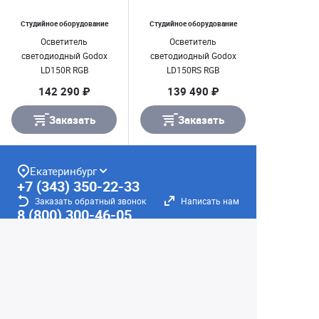
Студийное оборудование
Студийное оборудование
Осветитель
Осветитель
светодиодный Godox
светодиодный Godox
LD150R RGB
LD150RS RGB
142 290 ₽
139 490 ₽
Заказать
Заказать
Екатеринбург
+7 (343) 350-22-33
Заказать обратный звонок
Написать нам
8 (800) 300-46-05
Бесплатный звонок по РФ
Пн—Пт: 10:00 — 19:00. Сб: 10:00 — 18:00
Вс: ВЫХОДНОЙ!
г. Екатеринбург, ул. Первомайская, 56