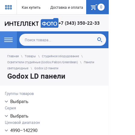
0
Как купить
Доставка и оплата
Гарантия
+7 (343) 350-22-33
Главная
Товары
Студийное оборудование
Осветители студийные (Godox/Falcon/GreenBean)
Панели
светодиодные
Godox LD панели
Godox LD панели
Группы товаров
Выбрать
Серия
Выбрать
Ценовой диапазон
4990
–
142290