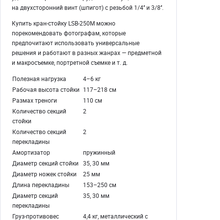
на двухсторонний винт (шпигот) с резьбой 1/4’’ и 3/8’’.
Купить кран-стойку LSB-250M можно
порекомендовать фотографам, которые
предпочитают использовать универсальные
решения и работают в разных жанрах — предметной
и макросъемке, портретной съемке и т. д.
Полезная нагрузка
4–6 кг
Рабочая высота стойки
117–218 см
Размах треноги
110 см
Количество секций
2
стойки
Количество секций
2
перекладины
Амортизатор
пружинный
Диаметр секций стойки
35, 30 мм
Диаметр ножек стойки
25 мм
Длина перекладины
153–250 см
Диаметр секций
35, 30 мм
перекладины
Груз-противовес
4,4 кг, металлический с