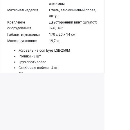
зажимом
Материал изделия
Сталь, алюминиевый сплав,
латунь
Крепление
Двусторонний винт (шпигот)
оборудования
1/4’’, 3/8’’
Габариты упаковки
170 х 20 х 14 см
Масса в упаковке
19,7 кг
Журавль Falcon Eyes LSB-250M
Ролики - 3 шт
Груз-противовес
Скобы для кабеля - 4 шт
Обрезиненная рукоятка
Шестигранный ключ
Инструкция по эксплуатации
Гарантийный талон
Екатеринбург
+7 (343) 350-22-33
Заказать обратный звонок
Написать нам