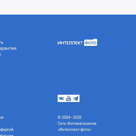
ть
арантия
ы
ое
© 2004–2026
Сеть Фотомагазинов
офертой,
«Интеллект-фото»
ерации.