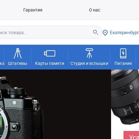
Гарантия
О нас
Екатеринбург
ка
Штативы
Карты памяти
Студия и вспышки
Питание
Усл