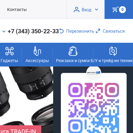
Контакты
Вход
0
+7 (343) 350-22-33
Перезвонить
Связаться
Гаджеты
Аксессуары
Рюкзаки и сумки
Б/У и трейд-ин техни
уга TRADE-IN