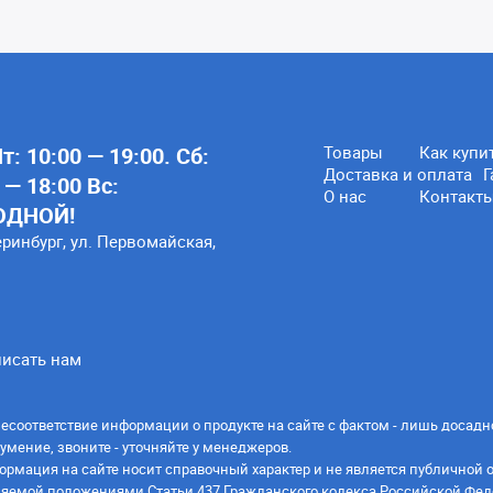
: 10:00 — 19:00. Сб:
Товары
Как купи
Доставка и оплата
Г
 — 18:00 Вс:
О нас
Контакт
ОДНОЙ!
еринбург, ул. Первомайская,
исать нам
есоответствие информации о продукте на сайте с фактом - лишь досадн
умение, звоните - уточняйте у менеджеров.
ормация на сайте носит справочный характер и не является публичной 
яемой положениями Статьи 437 Гражданского кодекса Российской Фед