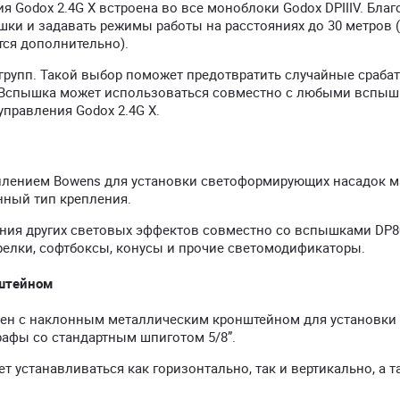
 Godox 2.4G X встроена во все моноблоки Godox DPIIIV. Благ
ки и задавать режимы работы на расстояниях до 30 метров 
тся дополнительно).
-F) групп. Такой выбор поможет предотвратить случайные сраб
и. Вспышка может использоваться совместно с любыми вспы
правления Godox 2.4G X.
плением Bowens для установки светоформирующих насадок м
нный тип крепления.
ания других световых эффектов совместно со вспышками DP80
релки, софтбоксы, конусы и прочие светомодификаторы.
штейном
ен с наклонным металлическим кронштейном для установки
рафы со стандартным шпиготом 5/8”.
 устанавливаться как горизонтально, так и вертикально, а т