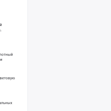
ей
,
илотный
ом
световую
нальных