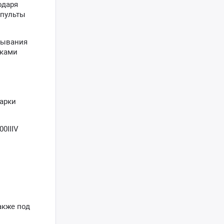
одаря
(пульты
атывания
шками
арки
0IIIV
акже под