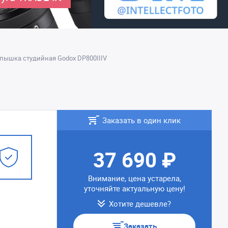
пышка студийная Godox DP800IIIV
Заказать в один клик
37 690 ₽
Внимание, цена устарела,
уточняйте актуальную цену!
Хотите дешевле?
Заказать