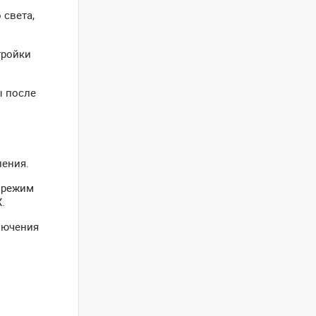
 света,
тройки
ы после
ления.
 режим
.
ключения
й