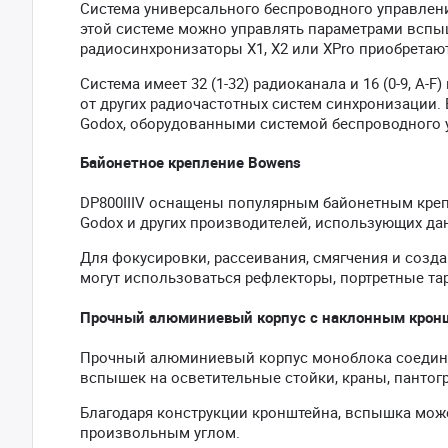
Система универсального беспроводного управления
этой системе можно управлять параметрами вспыш
радиосинхронизаторы X1, X2 или XPro приобретаю
Система имеет 32 (1-32) радиоканала и 16 (0-9, A
от других радиочастотных систем синхронизаци
Godox, оборудованными системой беспроводного у
Байонетное крепление Bowens
DP800IIIV оснащены популярным байонетным кре
Godox и других производителей, использующих да
Для фокусировки, рассеивания, смягчения и созд
могут использоваться рефлекторы, портретные та
Прочный алюминиевый корпус с наклонным крон
Прочный алюминиевый корпус моноблока соедин
вспышек на осветительные стойки, краны, пантог
Благодаря конструкции кронштейна, вспышка может
произвольным углом.