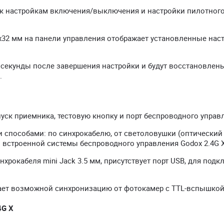
 к настройкам включения/выключения и настройки пилотного
32 мм на панели управления отображает установленные нас
 секунды после завершения настройки и будут восстановлен
.
уск приемника, тестовую кнопку и порт беспроводного управ
способами: по синхрокабелю, от светоловушки (оптический
встроенной системы беспроводного управления Godox 2.4G X
хрокабеля mini Jack 3.5 мм, присутствует порт USB, для под
ает возможной синхронизацию от фотокамер с TTL-вспышко
4G X