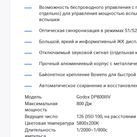
Возможность беспроводного управления с п
отдельно) для управления мощностью всп
вспышки.
Оптическая синхронизация в режимах S1/S2
Большой, яркий и информативный ЖК дисп
Отключаемый звуковой сигнал (отдельная к
Прочный алюминиевый корпус с металлич
Байонетное крепление Bowens для быстрой
Автоматическое сохранение и восстановле
Модель
Godox DP800IIIV
Максимальная
800 Дж
мощность
Ведущее число
126 (ISO 100, на расстоянии
Цветовая температура
5800±200К
Длительность
1/2000~1/800c
импульса