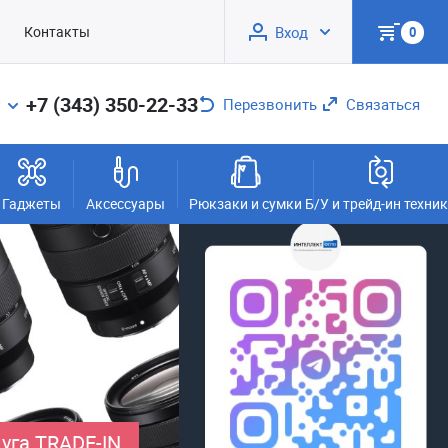
Контакты
Вход
0
+7 (343) 350-22-33
Перезвонить
Связаться
Гаджеты
Аксессуары
Рюкзаки и сумки
Б/У и трейд-ин техни
уга TRADE-IN