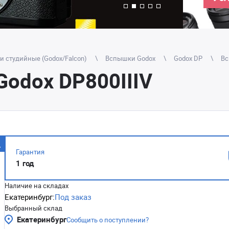
 студийные (Godox/Falcon)
Вспышки Godox
Godox DP
Вс
odox DP800IIIV
Гарантия
1 год
Наличие на складах
Екатеринбург:
Под заказ
Выбранный склад
Екатеринбург
Сообщить о поступлении?