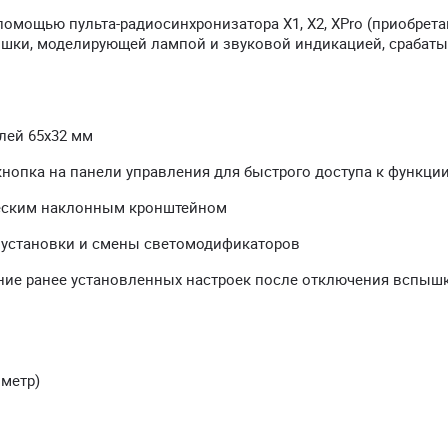
омощью пульта-радиосинхронизатора X1, X2, XPro (приобрет
ышки, моделирующей лампой и звуковой индикацией, срабат
лей 65х32 мм
нопка на панели управления для быстрого доступа к функции
еским наклонным кронштейном
 установки и смены светомодификаторов
ние ранее установленных настроек после отключения вспышк
 метр)