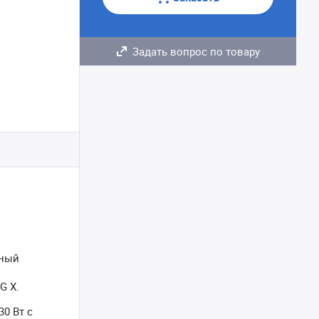
Задать вопрос по товару
сный
G X.
0 Вт с