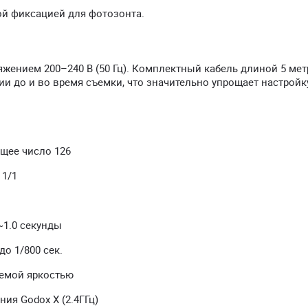
ой фиксацией для фотозонта.
ряжением 200–240 В (50 Гц). Комплектный кабель длиной 5 ме
и до и во время съемки, что значительно упрощает настройк
ущее число 126
 1/1
~1.0 секунды
о 1/800 сек.
уемой яркостью
ия Godox X (2.4ГГц)