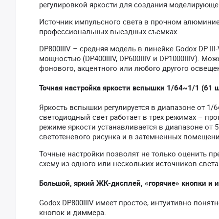
регулировкой яркости для создания моделирующе
Источник импульсного света в прочном алюминие
профессиональных выездных съемках.
DP800IIIV – средняя модель в линейке Godox DP II
мощностью (DP400IIIV, DP600IIIV и DP1000IIIV). Мо
фонового, акцентного или любого другого освеще
Точная настройка яркости вспышки 1/64~1/1 (61 ша
Яркость вспышки регулируется в диапазоне от 1/6
светодиодный свет работает в трех режимах – п
режиме яркости устанавливается в диапазоне от 5
светотеневого рисунка и в затемненных помещения
Точные настройки позволят не только оценить пр
схему из одного или нескольких источников света
Большой, яркий ЖК-дисплей, «горячие» кнопки и 
Godox DP800IIIV имеет простое, интуитивно пон
кнопок и диммера.