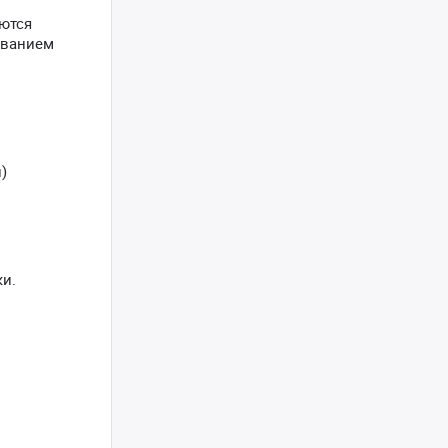
аются
ыванием
)
и.