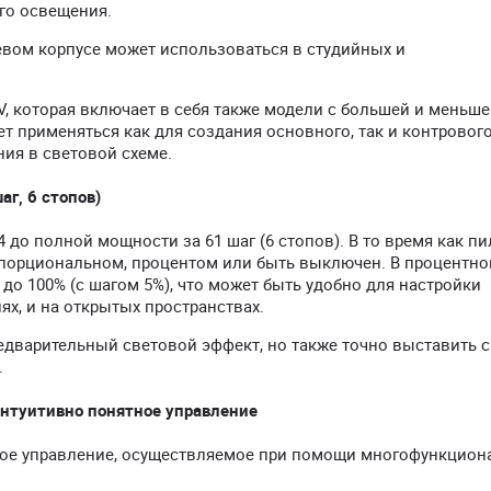
го освещения.
вом корпусе может использоваться в студийных и
I-V, которая включает в себя также модели с большей и меньш
жет применяться как для создания основного, так и контрового
ния в световой схеме.
г, 6 стопов)
4 до полной мощности за 61 шаг (6 стопов). В то время как п
ропорциональном, процентом или быть выключен. В процентн
 до 100% (с шагом 5%), что может быть удобно для настройки
х, и на открытых пространствах.
едварительный световой эффект, но также точно выставить 
.
интуитивно понятное управление
ятное управление, осуществляемое при помощи многофункцио