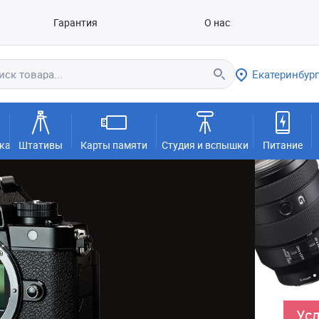
Гарантия
О нас
Екатеринбург
ка
Штативы
Карты памяти
Студия и вспышки
Питание
Усл