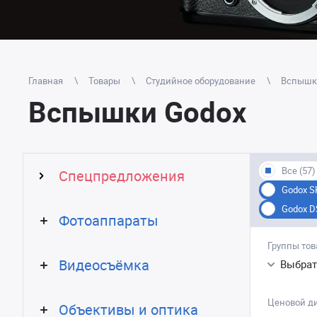
Главная
Товары
Студийное оборудование
Вспышки
Вспышки Godox
Все (57)
Спецпредложения
Godox SK
Godox DS
Фотоаппараты
Группы тов
Видеосъёмка
Выбрат
Ценовой д
Объективы и оптика