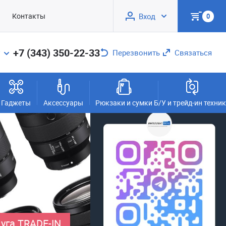
Контакты
Вход
0
+7 (343) 350-22-33
Перезвонить
Связаться
Гаджеты
Аксессуары
Рюкзаки и сумки
Б/У и трейд-ин техни
уга TRADE-IN