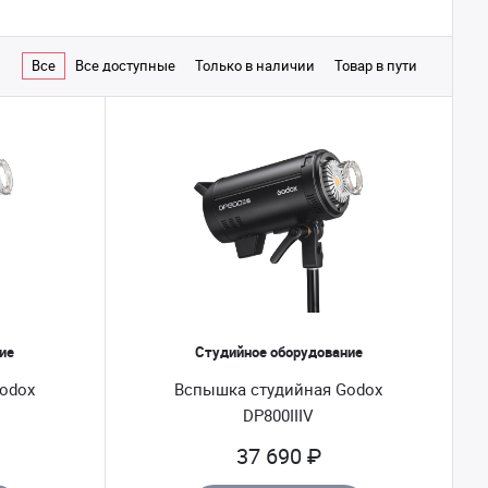
Все
Все доступные
Только в наличии
Товар в пути
ие
Студийное оборудование
odox
Вспышка студийная Godox
DP800IIIV
37 690 ₽