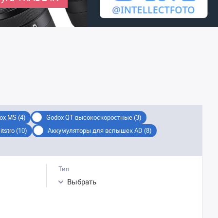
ox MS (4)
Godox QT высокоскоростные (3)
stro (10)
Аккумуляторы для вспышек AD (8)
Тип
Выбрать