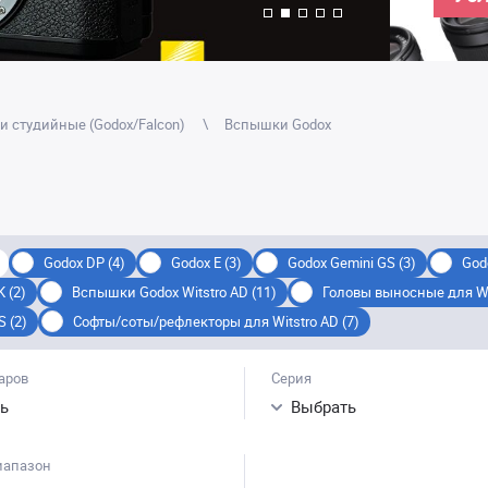
 студийные (Godox/Falcon)
Вспышки Godox
Godox DP (4)
Godox E (3)
Godox Gemini GS (3)
God
 (2)
Вспышки Godox Witstro AD (11)
Головы выносные для Wit
 (2)
Софты/cоты/рефлекторы для Witstro AD (7)
аров
Серия
ь
Выбрать
иапазон