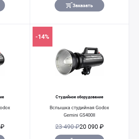
Заказать
-14%
ие
Студийное оборудование
odox
Вспышка студийная Godox
Gemini GS400II
 ₽
23 490 ₽
20 090 ₽