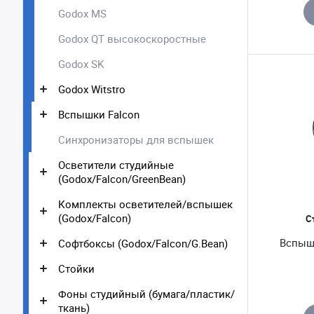
Godox MS
Godox QT высокоскоростные
Godox SK
Godox Witstro
Вспышки Falcon
Синхронизаторы для вспышек
Осветители студийные
(Godox/Falcon/GreenBean)
Комплекты осветителей/вспышек
(Godox/Falcon)
С
Вспыш
Софтбоксы (Godox/Falcon/G.Bean)
Стойки
Фоны студийный (бумага/пластик/
ткань)