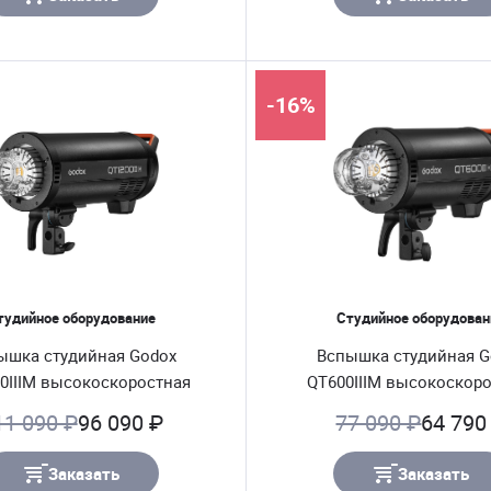
-16%
тудийное оборудование
Студийное оборудован
ышка студийная Godox
Вспышка студийная G
0IIIM высокоскоростная
QT600IIIM высокоскор
11 090 ₽
96 090 ₽
77 090 ₽
64 790
Заказать
Заказать