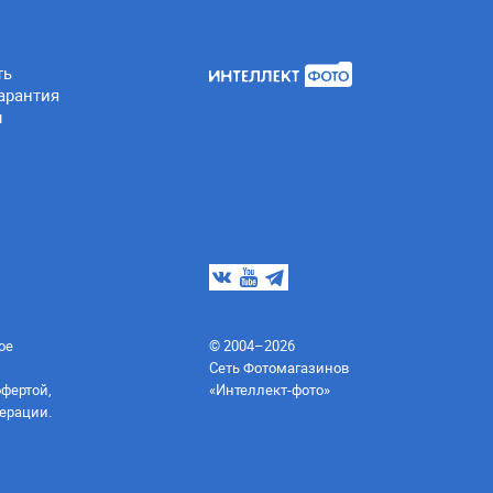
ть
арантия
ы
ое
© 2004–2026
Сеть Фотомагазинов
офертой,
«Интеллект-фото»
ерации.