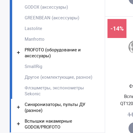
GODOX (аксессуары)
GREENBEAN (аксессуары)
-14%
Lastolite
Manfrotto
PROFOTO (оборудование и
аксессуары)
SmallRig
Другое (комлектующие, разное)
С
Флэшметры, экспонометры
Sekonic
Всп
QT120
Синхронизаторы, пульты ДУ
(разное)
1
Вспышки накамерные
GODOX/PROFOTO