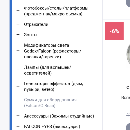
Фотобоксы/столы/платформы
(предметная/макро съемка)
Отражатели
-6%
Зонты
Модификаторы света
Godox/Falcon (рефлекторы/
насадки/тарелки)
Лампы (для вспышек/
осветителей)
Генераторы эффектов (дым,
С
пузыри, ветер)
Всп
Сумки для оборудования
(Falcon/G.Bean)
1
Аксессуары (Зажимы студийные)
FALCON EYES (аксессуары)