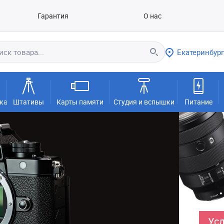
Гарантия
О нас
Екатеринбург
ка
Штативы
Карты памяти
Студия и вспышки
Питание
Усл