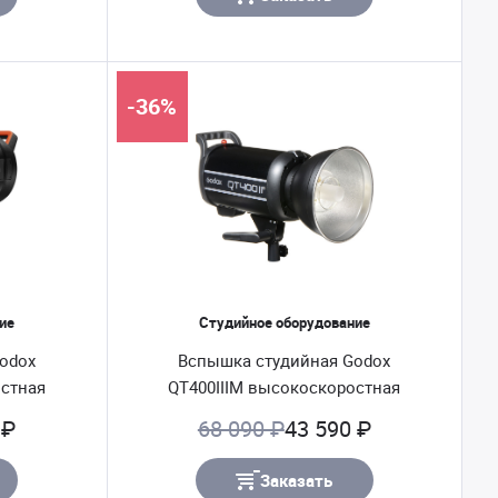
-36%
ие
Студийное оборудование
odox
Вспышка студийная Godox
остная
QT400IIIM высокоскоростная
 ₽
68 090 ₽
43 590 ₽
Заказать