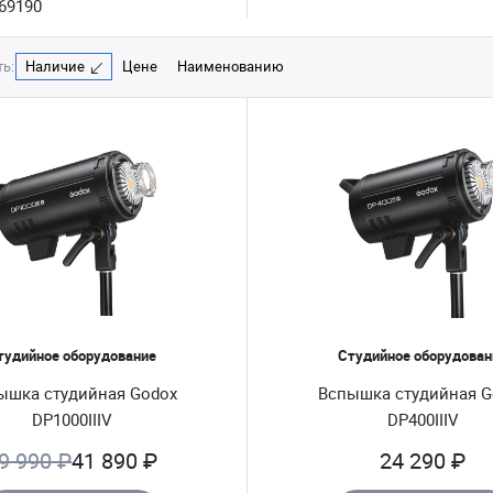
69190
ь:
Наличие
Цене
Наименованию
тудийное оборудование
Студийное оборудован
ышка студийная Godox
Вспышка студийная G
DP1000IIIV
DP400IIIV
9 990 ₽
41 890 ₽
24 290 ₽