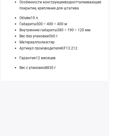
Особенности конструкцииводоотталкивающее
покрытие, крепление для штатива
Объём10 л
Габариты500 × 400 × 400 м
Внутренние габариты380 × 190 × 120 мм
Вес без упаковки560 г
Материалполиэстер
Артикул производителяKF13.212
Гарантия12 месяцев
Вес с упаковкой830 г
Екатеринбург
+7 (343) 350-22-33
Заказать обратный звонок
Написать нам
8 (800) 300-46-05
Бесплатный звонок по РФ
Пн—Пт: 10:00 — 19:00. Сб: 10:00 — 18:00
Вс: ВЫХОДНОЙ!