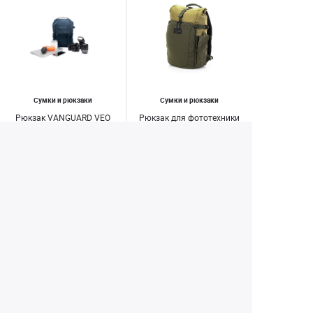
Сумки и рюкзаки
Сумки и рюкзаки
Рюкзак VANGUARD VEO
Рюкзак для фототехники
RANGE 41M NV синий
Tenba Fulton v2 10L
Backpack Tan/ Olive
5 400 ₽
7 000 ₽
9 490 ₽
12 490 ₽
Купить
Купить
1
2
3
4
50
...
Екатеринбург
+7 (343) 350-22-33
Заказать обратный звонок
Написать нам