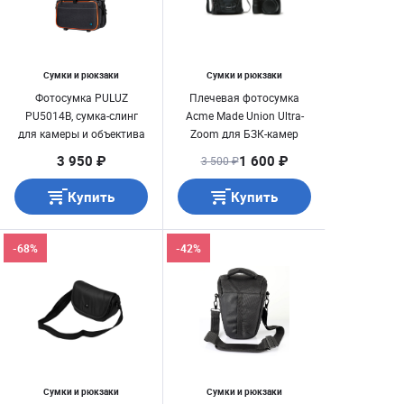
Сумки и рюкзаки
Сумки и рюкзаки
Фотосумка PULUZ
Плечевая фотосумка
PU5014B, сумка-слинг
Acme Made Union Ultra-
для камеры и объектива
Zoom для БЗК-камер
(Sony ILCE, Fuji XT)
3 950 ₽
1 600 ₽
3 500 ₽
Купить
Купить
-68%
-42%
Сумки и рюкзаки
Сумки и рюкзаки