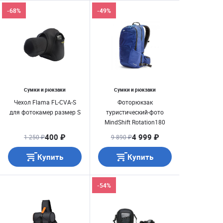
-68%
-49%
Сумки и рюкзаки
Сумки и рюкзаки
Чехол Flama FL-CVA-S
Фоторюкзак
для фотокамер размер S
туристический-фото
MindShift Rotation180
Travel Away Twilight Blue
400 ₽
4 999 ₽
1 250 ₽
9 890 ₽
Купить
Купить
-54%