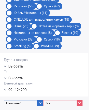
Рюкзаки (55)
Сумки (62)
Кейсы/Чемоданы (11)
CINELUXE для видео/кино камер (18)
Ulanzi (23)
Вставки и органайзеры (8)
Чемоданы на колесах (8)
Чехлы (10)
Рюкзаки (32)
Сумки (18)
SmallRig (6)
WANDRD (9)
Группы товаров
Выбрать
Тип
Выбрать
Ценовой диапазон
99
–
124290
Наличие
Все