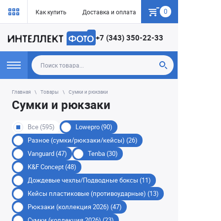
0
Как купить
Доставка и оплата
Гарантия
+7 (343) 350-22-33
Главная
Товары
Сумки и рюкзаки
Сумки и рюкзаки
Все (595)
Lowepro (90)
Разное (сумки/рюкзаки/кейсы) (26)
Vanguard (47)
Tenba (30)
K&F Concept (48)
Дождевые чехлы/Подводные боксы (11)
Кейсы пластиковые (противоударные) (13)
Рюкзаки (коллекция 2026) (47)
Сумки (коллекция 2026) (23)