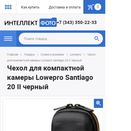
0
Как купить
Доставка и оплата
Гарантия
+7 (343) 350-22-33
Главная
Товары
Сумки и рюкзаки
Lowepro
Чехол
для компактной камеры Lowepro Santiago 20 II черный
Чехол для компактной
камеры Lowepro Santiago
20 II черный