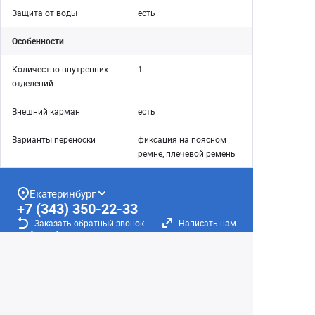
Защита от воды
есть
Особенности
Количество внутренних
1
отделений
Внешний карман
есть
Варианты переноски
фиксация на поясном
ремне, плечевой ремень
Екатеринбург
+7 (343) 350-22-33
Заказать обратный звонок
Написать нам
8 (800) 300-46-05
Бесплатный звонок по РФ
Пн—Пт: 10:00 — 19:00. Сб: 10:00 — 18:00
Вс: ВЫХОДНОЙ!
г. Екатеринбург, ул. Первомайская, 56