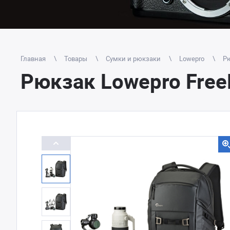
Главная
Товары
Сумки и рюкзаки
Lowepro
Рю
Рюкзак Lowepro Free