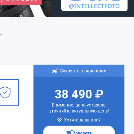
й
Заказать в один клик
38 490 ₽
Внимание, цена устарела,
уточняйте актуальную цену!
Хотите дешевле?
Заказать