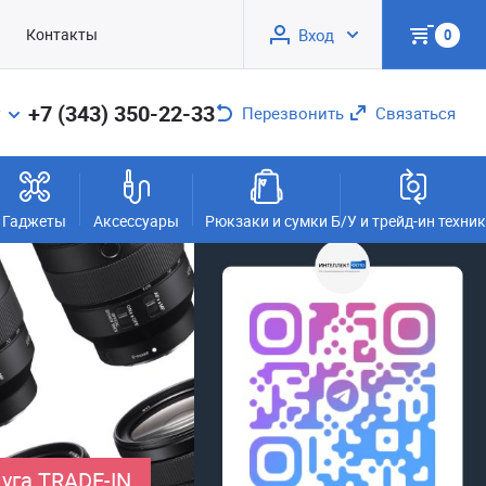
Контакты
Вход
0
+7 (343) 350-22-33
Перезвонить
Связаться
Гаджеты
Аксессуары
Рюкзаки и сумки
Б/У и трейд-ин техни
уга TRADE-IN