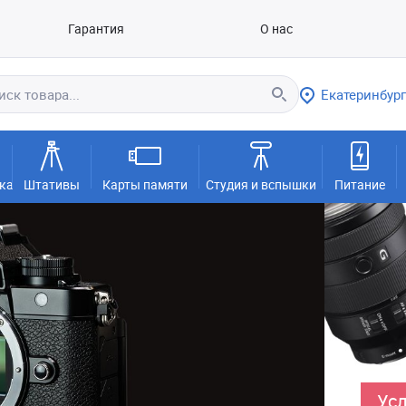
Гарантия
О нас
Екатеринбург
ка
Штативы
Карты памяти
Студия и вспышки
Питание
Усл