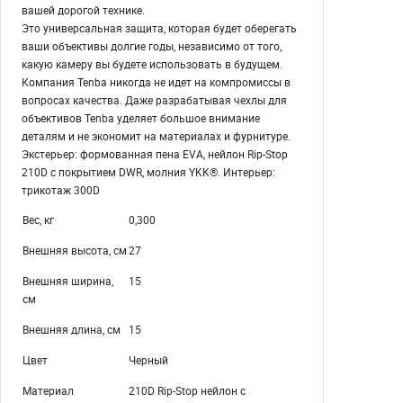
вашей дорогой технике.
Это универсальная защита, которая будет оберегать
ваши объективы долгие годы, независимо от того,
какую камеру вы будете использовать в будущем.
Компания Tenba никогда не идет на компромиссы в
вопросах качества. Даже разрабатывая чехлы для
объективов Tenba уделяет большое внимание
деталям и не экономит на материалах и фурнитуре.
Экстерьер: формованная пена EVA, нейлон Rip-Stop
210D с покрытием DWR, молния YKK®. Интерьер:
трикотаж 300D
Вес, кг
0,300
Внешняя высота, см
27
Внешняя ширина,
15
см
Внешняя длина, см
15
Цвет
Черный
Материал
210D Rip-Stop нейлон с