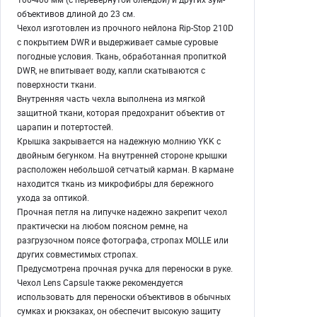
объективов длиной до 23 см.
Чехол изготовлен из прочного нейлона Rip-Stop 210D
с покрытием DWR и выдерживает самые суровые
погодные условия. Ткань, обработанная пропиткой
DWR, не впитывает воду, капли скатываются с
поверхности ткани.
Внутренняя часть чехла выполнена из мягкой
защитной ткани, которая предохранит объектив от
царапин и потертостей.
Крышка закрывается на надежную молнию YKK с
двойным бегунком. На внутренней стороне крышки
расположен небольшой сетчатый карман. В кармане
находится ткань из микрофибры для бережного
ухода за оптикой.
Прочная петля на липучке надежно закрепит чехол
практически на любом поясном ремне, на
разгрузочном поясе фотографа, стропах MOLLE или
других совместимых стропах.
Предусмотрена прочная ручка для переноски в руке.
Чехол Lens Capsule также рекомендуется
использовать для переноски объективов в обычных
сумках и рюкзаках, он обеспечит высокую защиту