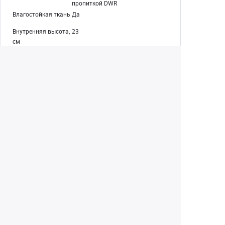
пропиткой DWR
Влагостойкая ткань
Да
Внутренняя высота,
23
см
Внутренняя
12
ширина, см
Внутренняя длина,
12
см
Коллекция
Tools
Екатеринбург
+7 (343) 350-22-33
Заказать обратный звонок
Написать нам
8 (800) 300-46-05
Бесплатный звонок по РФ
Пн—Пт: 10:00 — 19:00. Сб: 10:00 — 18:00
Вс: ВЫХОДНОЙ!