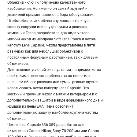
Объектив - ключ к получению качественного
изображения. Но именно он самый хрупкий и
уязвимый предмет вашего набора оборудования.
Чтобы обеспечить объективу дополнительную
защиту снаружи или внутри сумки и рюкзака,
компания Tenba разработала два вида чехлов –
мягкий чехол из неопрена Soft Lens Pouch и чехол-
капсулу Lens Capsule. Чехлы представлены в пяти
размерах как для небольших объективов с
постоянным фокусным расстоянием, так и для зум-
объективов.
Для тяжелых условий эксплуатации, например, когда
необходима переноска объектива на поясе или
внешнем обвесе рюкзака или сумки, рекомендуется
использовать чехол-капсулу Lens Capsule. Это
жесткий и прочный чехол с мягким интерьером и с
дополнительной защитой в виде формованного дна и
крышки из пены EVA. Пена обеспечит
дополнительную защиту наиболее хрупким частям
объектива.
Чехол Lens Capsule 636-359 разработан для
объективов Canon, Nikon, Sony 70-200 мм или Canon
100-400 мм (с перевернутой блендой) и других зум-