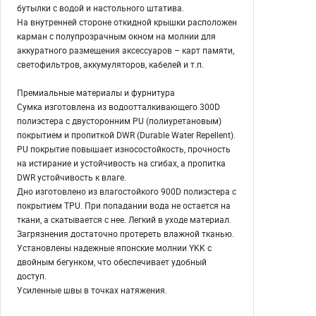
бутылки с водой и настольного штатива.
На внутренней стороне откидной крышки расположен
карман с полупрозрачным окном на молнии для
аккуратного размещения аксессуаров – карт памяти,
светофильтров, аккумуляторов, кабелей и т.п.
Премиальные материалы и фурнитура
Сумка изготовлена из водоотталкивающего 300D
полиэстера с двусторонним PU (полиуретановым)
покрытием и пропиткой DWR (Durable Water Repellent).
PU покрытие повышает износостойкость, прочность
на истирание и устойчивость на сгибах, а пропитка
DWR устойчивость к влаге.
Дно изготовлено из влагостойкого 900D полиэстера с
покрытием TPU. При попадании вода не остается на
ткани, а скатывается с нее. Легкий в уходе материал.
Загрязнения достаточно протереть влажной тканью.
Установлены надежные японские молнии YKK с
двойным бегунком, что обеспечивает удобный
доступ.
Усиленные швы в точках натяжения.