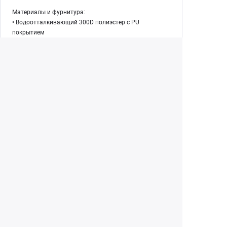
Материалы и фурнитура:
• Водоотталкивающий 300D полиэстер с PU
покрытием
• Влагостойкий 900D полиэстер с покрытием TPU
• Молнии YKK
Технические характеристики:
• Внешние размеры, см – 17х19х11
• Внутренние размеры, см – 15х18х10
• Вес, кг – 0,25
Екатеринбург
+7 (343) 350-22-33
Заказать обратный звонок
Написать нам
8 (800) 300-46-05
Бесплатный звонок по РФ
Пн—Пт: 10:00 — 19:00. Сб: 10:00 — 18:00
Вс: ВЫХОДНОЙ!
г. Екатеринбург, ул. Первомайская, 56