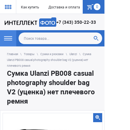
0
Как купить
Доставка и оплата
Гарантия
+7 (343) 350-22-33
Главная
Товары
Сумки и рюкзаки
Ulanzi
Сумка
Ulanzi PB008 casual photography shoulder bag V2 (уценка) нет
плечевого ремня
Сумка Ulanzi PB008 casual
photography shoulder bag
V2 (уценка) нет плечевого
ремня