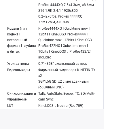
ProRes 4444XQ 7.5x4.3мм, ø8.6мм
S16 1.9K 2.4:1 1920x800,
0.2~270fps, ProRes 4444XQ
7.5x3.2мм, ø 8.2мм
Кодеки (тип
ProRes4444XQ I Quicktime mov I
кодека I
12bits I KineLOG3 ProRes4444 I
встроенный
Quicktime mov I 12bits I KineLOG3
формат I глубина
ProRes422HQ I Quicktime mov I
в битах
10bits I KineLOG3，ProRes422/LT
included
Угол затвора
0.7°~358° скользящий затвор
Видеовыходы
Фирменный видеопорт KINEFINITY
x2
3G/1.5G SDI x2 с метаданными
(обычный BNC)
Синхронизация и
Tally, AutoSlate, Beeper, TC, 3D/Multi-
управление
cam Sync
LUT
KineLOG3，Neutral(Rec 709)，
Support Custom 3D LUT
Аудио
In-cam mono MIC; 3.5мм stereo MIC;
интерфейсы
Audio XLR x2(48Вт фантомное
питание)