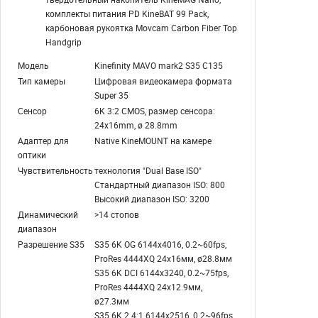
комплекты питания PD KineBAT 99 Pack,
карбоновая рукоятка Movcam Carbon Fiber Top
Handgrip
Модель
Kinefinity MAVO mark2 S35 C135
Тип камеры
Цифровая видеокамера формата
Super 35
Сенсор
6K 3:2 CMOS, размер сенсора:
24x16mm, ø 28.8mm
Адаптер для
Native KineMOUNT на камере
оптики
Чувствительность
технология "Dual Base ISO"
Стандартный диапазон ISO: 800
Высокий диапазон ISO: 3200
Динамический
>14 стопов
диапазон
Разрешение S35
S35 6K OG 6144x4016, 0.2~60fps,
ProRes 4444XQ 24x16мм, ø28.8мм
S35 6K DCI 6144x3240, 0.2~75fps,
ProRes 4444XQ 24x12.9мм,
ø27.3мм
S35 6K 2.4:1 6144x2516, 0.2~96fps,