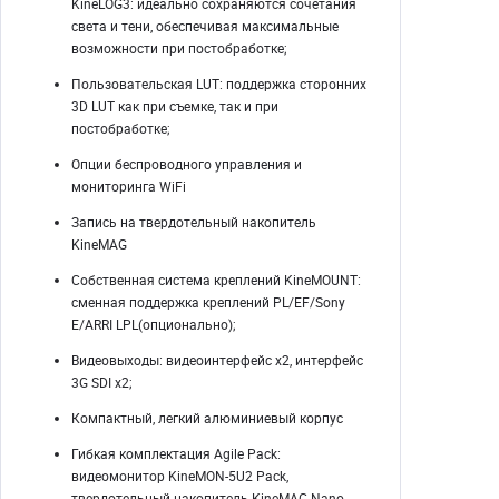
KineLOG3: идеально сохраняются сочетания
света и тени, обеспечивая максимальные
возможности при постобработке;
Пользовательская LUT: поддержка сторонних
3D LUT как при съемке, так и при
постобработке;
Опции беспроводного управления и
мониторинга WiFi
Запись на твердотельный накопитель
KineMAG
Собственная система креплений KineMOUNT:
сменная поддержка креплений PL/EF/Sony
E/ARRI LPL(опционально);
Видеовыходы: видеоинтерфейс x2, интерфейс
3G SDI x2;
Компактный, легкий алюминиевый корпус
Гибкая комплектация Agile Pack:
видеомонитор KineMON-5U2 Pack,
твердотельный накопитель KineMAG Nano,