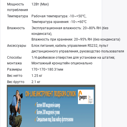
Мощность
12Вт (Max)
потребления
Температура
Рабочая температура: -10~+50°C,
Температура хранения: -10~+60°C
Влажность
Эксплуатационная влажность: 20~80% RH (без
конденсата),
Влажность при хранении: 20~95% RH (без конденсата)
Аксессуары
Блок питания, кабель управления RS232, пульт
дистанционного управления, руководство пользователя
Способы
1/4-дюймовое отверстие для установки на штатив;
монтажа
Монтажный кронштейн опционально
Размеры
170×170×180.31мм
Вес нетто
1.25 кг
Вес брутто
2.1 кг