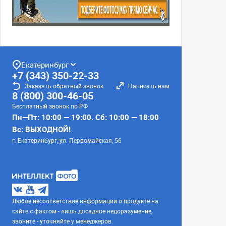
Екатеринбург
+7 (343) 350-22-33
Заказать обратный звонок
Написать нам
8 (800) 300-46-05
Бесплатный звонок по РФ
Пн—Пт: 10:00 — 19:00. Сб: 10:00 — 18:00
Вс: ВЫХОДНОЙ!
г. Екатеринбург, ул. Первомайская, 56
Любое несоответствие информации о продукте на
сайте с фактом - лишь досадное недоразумение,
звоните - уточняйте у менеджеров.