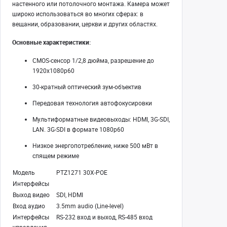
настенного или потолочного монтажа. Камера может
широко использоваться во многих сферах: в
вещании, образовании, церкви и других областях.
Основные характеристики:
CMOS-сенсор 1/2,8 дюйма, разрешение до
1920x1080р60
30-кратный оптический зум-объектив
Передовая технология автофокусировки
Мультиформатные видеовыходы: HDMI, 3G-SDI,
LAN. 3G-SDI в формате 1080p60
Низкое энергопотребление, ниже 500 мВт в
спящем режиме
Модель
PTZ1271 30X-POE
Интерфейсы
Выход видео
SDI, HDMI
Вход аудио
3.5mm audio (Line-level)
Интерфейсы
RS-232 вход и выход, RS-485 вход
управления