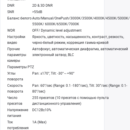
DNR
2D & 3D DNR
SNR
>55dB
Баланс белого
Auto/Manual/OnePush/3000K/3500K/4000K/4500K/5000K/
5500K/ 6000K/6500K/7000K
WDR
OFF/ Dynamic level adjustment
Настройки
Яркость, цветность, насыщенность, контраст, резкость,
видео
черно-белый режим, коррекция гамма-кривой
Прочие
Автофокус, автоматическая диафрагма, автоматический
параметры
электронный затвор, BLC
камеры
Параметры PTZ
Углы
Pan: ±170°, Tilt: -30°～+90°
поворота
Скорость
Pan: 60°/sec (Range: 0.1 -180°/sec), Tilt: 30°/sec (Range: 0.1-
поворота
80°/sec)
Число
255 пресетов (10 пресетов с помощью пульта
пресетов
дистанционного управления)
Напряжение
DC12В±10%
питания
Ток
1A (Max)
потребления