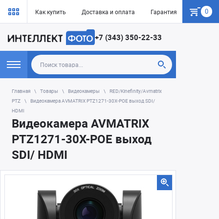
0
Как купить
Доставка и оплата
Гарантия
О нас
+7 (343) 350-22-33
Главная
Товары
Видеокамеры
RED/Kinefinity/Avmatrix
PTZ
Видеокамера AVMATRIX PTZ1271-30X-POE выход SDI/
HDMI
Видеокамера AVMATRIX
PTZ1271-30X-POE выход
SDI/ HDMI