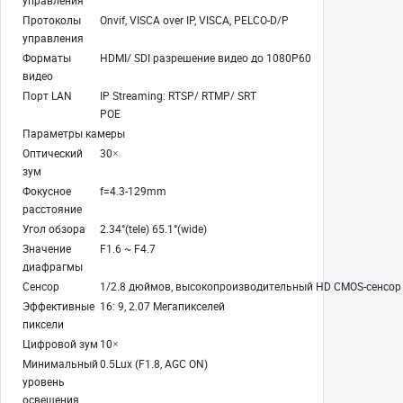
Протоколы
Onvif, VISCA over IP, VISCA, PELCO-D/P
управления
Форматы
HDMI/ SDI разрешение видео до 1080P60
видео
Порт LAN
IP Streaming: RTSP/ RTMP/ SRT
POE
Параметры камеры
Оптический
30×
зум
Фокусное
f=4.3-129mm
расстояние
Угол обзора
2.34°(tele) 65.1°(wide)
Значение
F1.6 ~ F4.7
диафрагмы
Сенсор
1/2.8 дюймов, высокопроизводительный HD CMOS-сенсор
Эффективные
16: 9, 2.07 Мегапикселей
пиксели
Цифровой зум
10×
Минимальный
0.5Lux (F1.8, AGC ON)
уровень
освещения