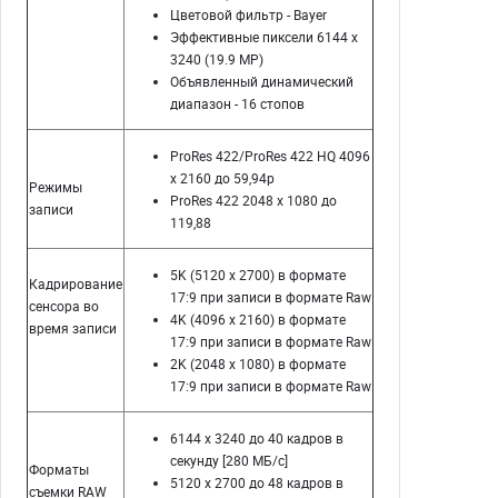
Цветовой фильтр - Bayer
Эффективные пиксели 6144 x
3240 (19.9 MP)
Объявленный динамический
диапазон - 16 стопов
ProRes 422/ProRes 422 HQ 4096
x 2160 до 59,94p
Режимы
ProRes 422 2048 x 1080 до
записи
119,88
5K (5120 x 2700) в формате
Кадрирование
17:9 при записи в формате Raw
сенсора во
4K (4096 x 2160) в формате
время записи
17:9 при записи в формате Raw
2K (2048 x 1080) в формате
17:9 при записи в формате Raw
6144 x 3240 до 40 кадров в
секунду [280 МБ/с]
Форматы
5120 x 2700 до 48 кадров в
съемки RAW