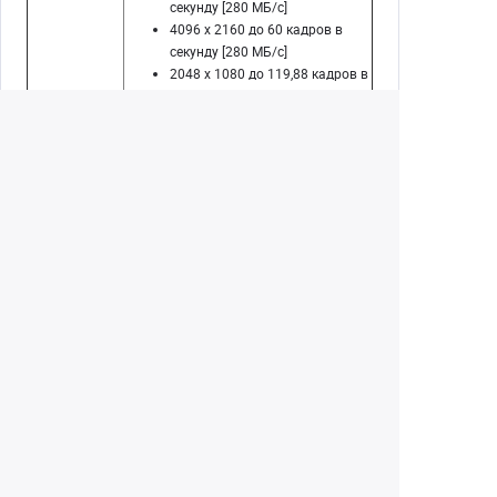
секунду [280 МБ/с]
4096 x 2160 до 60 кадров в
секунду [280 МБ/с]
2048 x 1080 до 119,88 кадров в
секунду [280 МБ/с]
Wi-Fi 5 (802.11ac), 2,4/5 ГГц
Управление
Слот для карты памяти CFast
(CFast 2.0)
Память
Скорость передачи данных до
280 МБ/с
Стерео микрофон
Аудио
Встроенные двухканальные
цифровые микрофоны, без
сжатия, 24 бита, 48 кГц
1 выход монитор BNC (12G-SDI)
Входы/
1 x 1/8 "/ 3,5 мм TRS стерео
выходы
микрофонный вход