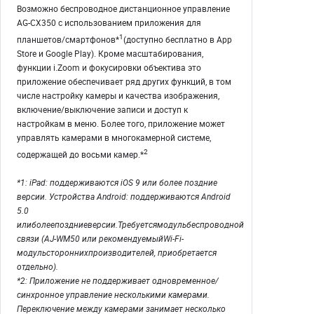
Возможно беспроводное дистанционное управление
AG-CX350 с использованием приложения для
1
планшетов/смартфонов*
(доступно бесплатно в App
Store и Google Play). Кроме масштабирования,
функции i.Zoom и фокусировки объектива это
приложение обеспечивает ряд других функций, в том
числе настройку камеры и качества изображения,
включение/выключение записи и доступ к
настройкам в меню. Более того, приложение может
управлять камерами в многокамерной системе,
2
содержащей до восьми камер.*
*1: iPad: поддерживаются iOS 9 или более поздние
версии. Устройства Android: поддерживаются Android
5.0
илиболеепоздниеверсии.Требуетсямодульбеспроводной
связи (AJ-WM50 или рекомендуемыйWi-Fi-
модульстороннихпроизводителей, приобретается
отдельно).
*2: Приложение не поддерживает одновременное/
синхронное управление несколькими камерами.
Переключение между камерами занимает несколько