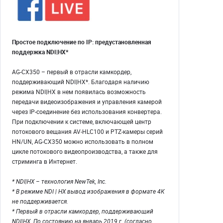
Простое подключение по IP: предустановленная
поддержка NDI|HX*
AG-CX350 – первый в отрасли камкордер,
поддерживающий NDI|HX*. Благодаря наличию
режима NDI|HX в нем появилась возможность
передачи видеоизображения и управления камерой
через IP-соединение без использования конвертера.
При подключении к системе, включающей центр
потокового вещания AV-HLC100 и PTZ-камеры серий
HN/UN, AG-CX350 можно использовать в полном
цикле потокового видеопроизводства, а также для
стриминга в Интернет.
* NDI|HX – технология NewTek, Inc.
* В режиме NDI | HX вывод изображения в формате 4К
не поддерживается.
* Первый в отрасли камкордер, поддерживающий
NDI|HX. По состоянию на январь 2019 г. (согласно