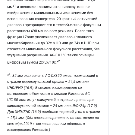
1
мм*
и позволяет записывать широкоугольные
изображения с минимальными искажениями без
использования конвертера. 20-кратный оптический
диапазон превращает его в телеобъектив с фокусным
расстоянием 490 мм во всех режимах. Более того,
функция i.Zoom увеличивает диапазон плавного
масштабирования до 32x в HD или до 24x в UHD при
отсчете от минимального фокусного расстояния, без
ухудшения разрешения. AG-CX350 также оснащен
2
цифровым зумом 2x/5x/10x.*
1
*
: 35-мм эквивалент. AG-CX350 имеет наименьший в
отрасли широкоугольный предел – 24,5 мм для
UHD/FHD (16:9). В сегменте камкордеров со
встроенным объективом в модели Panasonic AG-
UX180 достигнут наилучший в отрасли предел при
широкоугольной съемке – 24 мм для UHD/24p (17:9).
Для UHD/FHD (16:9) наиболее широкий угол в отрасли
– 25,4 мм. (Оба значения приведены по состоянию на
сентябрь 2019 г. согласно данным обзорного
исследования Panasonic.)