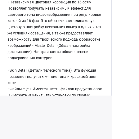
• Независимая цветовая коррекция по 16 осям:
Позволяет получать независимый эффект для
цветового тона видеоизображения при регулировке
каждой из 16 фаз. Это обеспечивает одинаковую
цветовую настройку нескольких камер в одних и тех
же условиях освещения, а также предоставляет
возможность для творческого подхода к обработке
изображений • Master Detail (Общая настройка
детализации): Настраивается общая степень
подчеркивания контуров.
• Skin Detail (Детали телесного тона): Эта функция
позволяет получать мягкие тона и красивый цвет
кожи.
• Файлы сцен: Имеется шесть файлов предустановок.
Вы можете изменить эти установки по своему
желанию.
• Другие настройки изображения: Матричные
таблицы, вертикальная коррекция детализации,
уменьшение шума на деталях, уровень цветности,
фаза (цветовой тон), цветовая температура, общая
регулировка уровня черного и точка колена (загиб
гамма-характеристики).