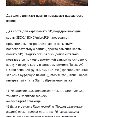
Два слота для карт памяти повышают надежность
записи
Два слота для карт памяти SD, поддерживающие
1
карты SDXC/ SDHC/microP2*
, позволяют
2
производить неограниченную по времени*
последовательную запись, просто заменяя карты
памяти SD). Надежность записи дополнительно
повышается при одновременной записи на основную
карту и вторую карту в фоновом режиме. Также AG-
CX350 оснащен функциями Pre Rec (Предварительная
запись в буферную память), Interval Rec (Запись через
интервалы) и Time Stamp (Временная метка).
*1 Условия использования карт памяти приведены в
таблице «Носители записи»
на последней странице.
*2 Если в режиме Relay recording (Последовательная
запись) время записи достигает 10 часов, съемка
временно прерывается, а затем автоматически