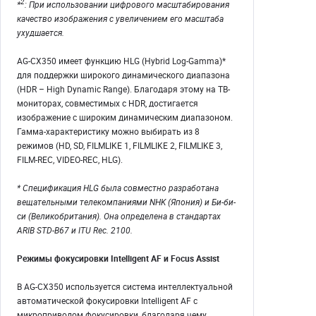
2
*
: При использовании цифрового масштабирования
качество изображения с увеличением его масштаба
ухудшается.
AG-CX350 имеет функцию HLG (Hybrid Log-Gamma)*
для поддержки широкого динамического диапазона
(HDR – High Dynamic Range). Благодаря этому на ТВ-
мониторах, совместимых с HDR, достигается
изображение с широким динамическим диапазоном.
Гамма-характеристику можно выбирать из 8
режимов (HD, SD, FILMLIKE 1, FILMLIKE 2, FILMLIKE 3,
FILM-REC, VIDEO-REC, HLG).
* Спецификация HLG была совместно разработана
вещательными телекомпаниями NHK (Япония) и Би-би-
си (Великобритания). Она определена в стандартах
ARIB STD-B67 и ITU Rec. 2100.
Режимы фокусировки Intelligent AF и Focus Assist
В AG-CX350 используется система интеллектуальной
автоматической фокусировки Intelligent AF с
микроприводом фокусировки, благодаря чему