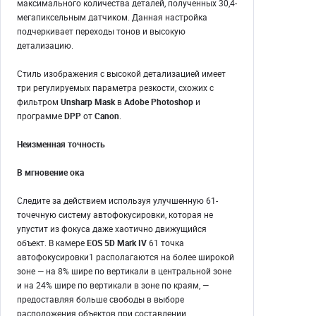
максимального количества деталей, полученных 30,4-
мегапиксельным датчиком. Данная настройка
подчеркивает переходы тонов и высокую
детализацию.
Стиль изображения с высокой детализацией имеет
три регулируемых параметра резкости, схожих с
фильтром
Unsharp Mask
в
Adobe Photoshop
и
программе
DPP
от
Canon
.
Неизменная точность
В мгновение ока
Следите за действием используя улучшенную 61-
точечную систему автофокусировки, которая не
упустит из фокуса даже хаотично движущийся
объект. В камере
EOS 5D Mark IV
61 точка
автофокусировки1 располагаются на более широкой
зоне — на 8% шире по вертикали в центральной зоне
и на 24% шире по вертикали в зоне по краям, —
предоставляя больше свободы в выборе
расположения объектов при составлении