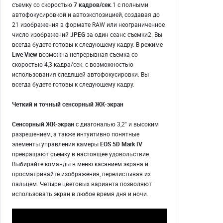
съемку со скоростью
7 кадров/сек
.1 с полными
автофокусировкой и автоэкспозицией, создавая до
21 изображения в формате RAW или неограниченное
число изображений
JPEG
за один сеанс съемки2. Вы
всегда будете готовы к следующему кадру. В режиме
Live View
возможна непрерывная съемка со
скоростью 4,3 кадра/сек. с возможностью
использования следящей автофокусировки. Вы
всегда будете готовы к следующему кадру.
Четкий и точный сенсорный ЖК-экран
Сенсорный ЖК-экран
с диагональю 3,2" и высоким
разрешением, а также интуитивно понятные
элементы управления камеры
EOS 5D Mark IV
превращают съемку в настоящее удовольствие.
Выбирайте команды в меню касанием экрана и
просматривайте изображения, перелистывая их
пальцем. Четыре цветовых варианта позволяют
использовать экран в любое время дня и ночи.