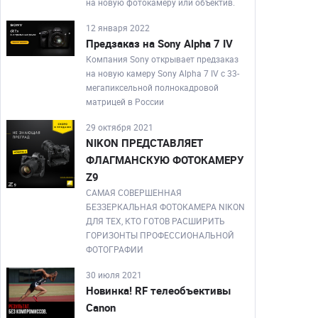
на новую фотокамеру или объектив.
12 января 2022
Предзаказ на Sony Alpha 7 IV
Компания Sony открывает предзаказ
на новую камеру Sony Alpha 7 IV с 33-
мегапиксельной полнокадровой
матрицей в России
29 октября 2021
NIKON ПРЕДСТАВЛЯЕТ
ФЛАГМАНСКУЮ ФОТОКАМЕРУ
Z9
САМАЯ СОВЕРШЕННАЯ
БЕЗЗЕРКАЛЬНАЯ ФОТОКАМЕРА NIKON
ДЛЯ ТЕХ, КТО ГОТОВ РАСШИРИТЬ
ГОРИЗОНТЫ ПРОФЕССИОНАЛЬНОЙ
ФОТОГРАФИИ
30 июля 2021
Новинка! RF телеобъективы
Canon