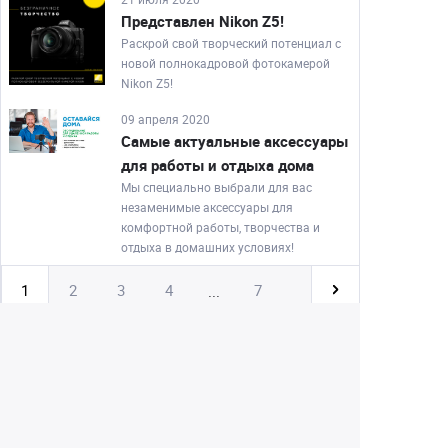
Представлен Nikon Z5!
Раскрой свой творческий потенциал с
новой полнокадровой фотокамерой
Nikon Z5!
09 апреля 2020
Самые актуальные аксессуары
для работы и отдыха дома
Мы специально выбрали для вас
незаменимые аксессуары для
комфортной работы, творчества и
отдыха в домашних условиях!
1
2
3
4
7
...
Екатеринбург
+7 (343) 350-22-33
Заказать обратный звонок
Написать нам
8 (800) 300-46-05
Бесплатный звонок по РФ