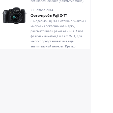
великолепное боке (размытие фона).
21 ноября 2014
Фото-проба Fuji X-T1
С моделью Fuji X-E1 отлично знакомы
многие из поклонников марки,
рассматривали ранее ее и мы. А вот
флагман линейки, FujiFilm X-T1, для
многих представляет все еще
значительный интерес. Кратко
взгляним на его особенности.
1
3
4
5
6
7
...
Екатеринбург
+7 (343) 350-22-33
Заказать обратный звонок
Написать нам
8 (800) 300-46-05
Бесплатный звонок по РФ
Пн—Пт: 10:00 — 19:00. Сб: 10:00 — 18:00
Вс: ВЫХОДНОЙ!