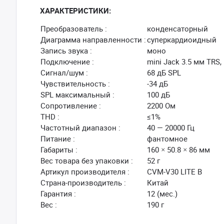
ХАРАКТЕРИСТИКИ:
Преобразователь :
конденсаторный
Диаграмма направленности :
суперкардиоидный
Запись звука :
моно
Подключение :
mini Jack 3.5 мм TRS,
Сигнал/шум :
68 дБ SPL
Чувствительность :
-34 дБ
SPL максимальный :
100 дБ
Сопротивление :
2200 Ом
THD :
≤1%
Частотный диапазон :
40 — 20000 Гц
Питание :
фантомное
Габариты :
160 × 50.8 × 86 мм
Вес товара без упаковки :
52 г
Артикул производителя :
CVM-V30 LITE B
Страна-производитель :
Китай
Гарантия :
12 (мес.)
Вес :
190 г