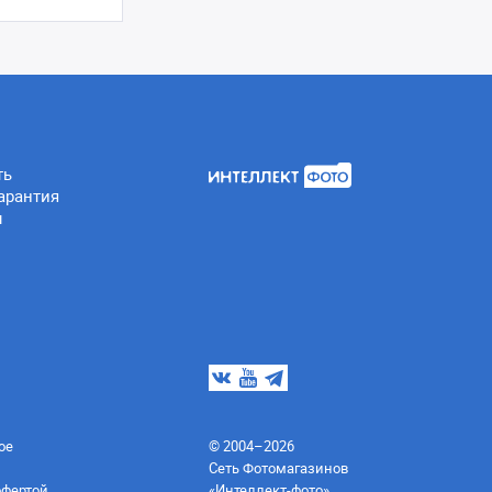
ть
арантия
ы
ое
© 2004–2026
Сеть Фотомагазинов
офертой,
«Интеллект-фото»