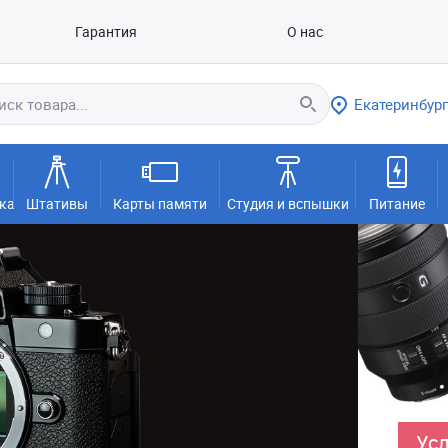
Гарантия
О нас
Екатеринбург
ка
Штативы
Карты памяти
Студия и вспышки
Питание
Усл