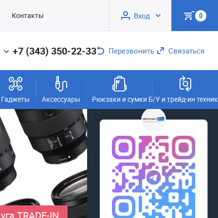
Контакты
Вход
0
+7 (343) 350-22-33
Перезвонить
Связаться
Гаджеты
Аксессуары
Рюкзаки и сумки
Б/У и трейд-ин техни
уга TRADE-IN