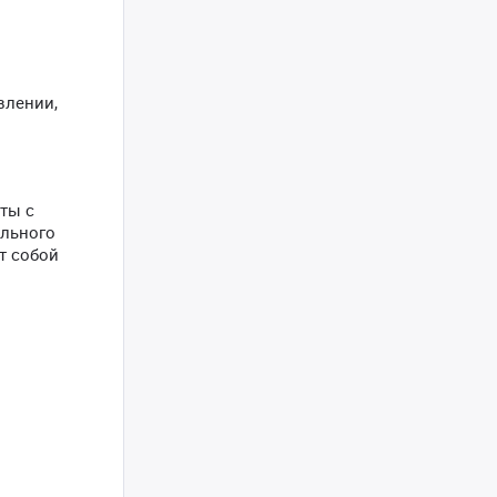
влении,
ты с
ильного
ит собой