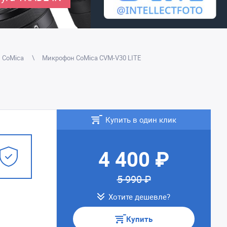
CoMica
Микрофон CoMica CVM-V30 LITE
Купить в один клик
4 400 ₽
5 990 ₽
Хотите дешевле?
Купить