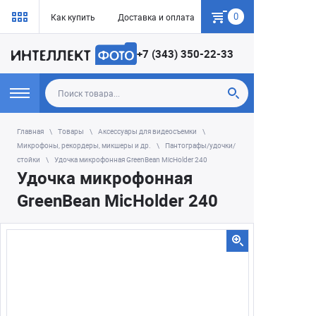
0
Как купить
Доставка и оплата
Гарантия
+7 (343) 350-22-33
Главная
Товары
Аксессуары для видеосъемки
Микрофоны, рекордеры, микшеры и др.
Пантографы/удочки/
стойки
Удочка микрофонная GreenBean MicHolder 240
Удочка микрофонная
GreenBean MicHolder 240