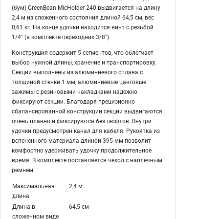
(бум) GreenBean MicHolder 240 выдвигается на длину
2,4 м из сложенного состояния длиной 64,5 см, вес
0,61 кг. На конце удочки находится винт с резьбой
1/4" (в комплекте переходник 3/8").
Конструкция содержит 5 сегментов, что облегчает
выбор нужной длины, хранение и транспортировку.
Секции выполнены из алюминиевого сплава с
толщиной стенки 1 мм, алюминиевые цанговые
зажимы с резиновыми накладками надежно
фиксируют секции. Благодаря прецизионно
сбалансированной конструкции секции выдвигаются
очень плавно и фиксируются без люфтов. Внутри
удочки предусмотрен канал для кабеля. Рукоятка из
вспененного материала длиной 395 мм позволит
комфортно удерживать удочку продолжительное
время. В комплекте поставляется чехол с наплечным
ремнем.
Максимальная
2,4 м
длина
Длина в
64,5 см
сложенном виде