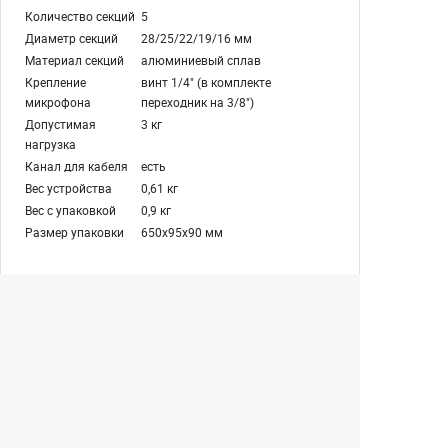
Количество секций
5
Диаметр секций
28/25/22/19/16 мм
Материал секций
алюминиевый сплав
Крепление
винт 1/4" (в комплекте
микрофона
переходник на 3/8")
Допустимая
3 кг
нагрузка
Канал для кабеля
есть
Вес устройства
0,61 кг
Вес с упаковкой
0,9 кг
Размер упаковки
650х95х90 мм
Екатеринбург
+7 (343) 350-22-33
Заказать обратный звонок
Написать нам
8 (800) 300-46-05
Бесплатный звонок по РФ
Пн—Пт: 10:00 — 19:00. Сб: 10:00 — 18:00
Вс: ВЫХОДНОЙ!