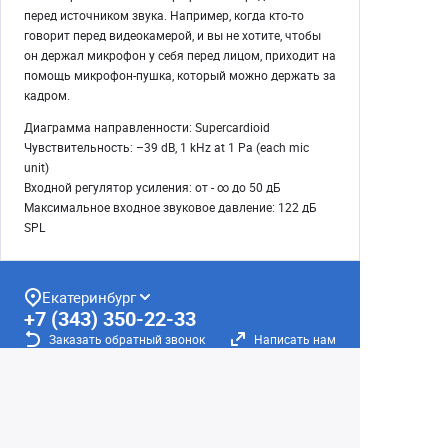
перед источником звука. Например, когда кто-то
говорит перед видеокамерой, и вы не хотите, чтобы
он держал микрофон у себя перед лицом, приходит на
помощь микрофон-пушка, который можно держать за
кадром.
Диаграмма направленности: Supercardioid
Чувствительность: –39 dB, 1 kHz at 1 Pa (each mic
unit)
Входной регулятор усиления: от - ∞ до 50 дБ
Максимальное входное звуковое давление: 122 дБ
SPL
Екатеринбург
+7 (343) 350-22-33
Заказать обратный звонок
Написать нам
8 (800) 300-46-05
Бесплатный звонок по РФ
Пн—Пт: 10:00 — 19:00. Сб: 10:00 — 18:00
Вс: ВЫХОДНОЙ!
г. Екатеринбург, ул. Первомайская, 56