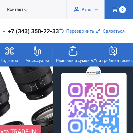
Контакты
Вход
0
+7 (343) 350-22-33
Перезвонить
Связаться
Гаджеты
Аксессуары
Рюкзаки и сумки
Б/У и трейд-ин техни
уга TRADE-IN