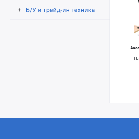
Б/У и трейд-ин техника
Акс
Па