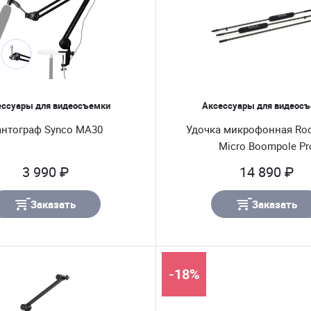
ессуары для видеосъемки
Аксессуары для видеос
нтограф Synco MA30
Удочка микрофонная Ro
Micro Boompole Pr
3 990 ₽
14 890 ₽
Заказать
Заказать
-18%