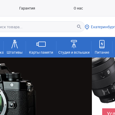
Гарантия
О нас
Екатеринбург
ка
Штативы
Карты памяти
Студия и вспышки
Питание
Усл