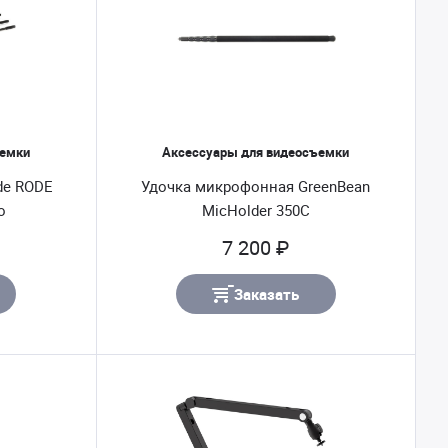
ъемки
Аксессуары для видеосъемки
de RODE
Удочка микрофонная GreenBean
o
MicHolder 350C
7 200 ₽
Заказать