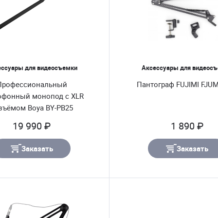
ессуары для видеосъемки
Аксессуары для видеос
Профессиональный
Пантограф FUJIMI FJUM
офонный монопод с XLR
зъёмом Boya BY-PB25
19 990 ₽
1 890 ₽
Заказать
Заказать