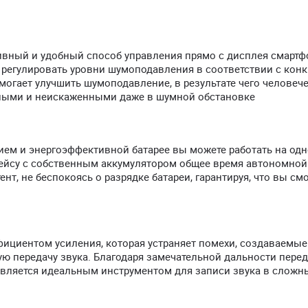
вный и удобный способ управления прямо с дисплея смартф
 регулировать уровни шумоподавления в соответствии с кон
могает улучшить шумоподавление, в результате чего человеч
нными и неискаженными даже в шумной обстановке
ем и энергоэффективной батарее вы можете работать на од
 кейсу с собственным аккумулятором общее время автономной
ент, не беспокоясь о разрядке батареи, гарантируя, что вы см
ициентом усиления, которая устраняет помехи, создаваемые
ую передачу звука. Благодаря замечательной дальности перед
 является идеальным инструментом для записи звука в сложн