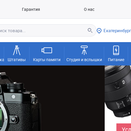
Гарантия
О нас
Екатеринбург
ка
Штативы
Карты памяти
Студия и вспышки
Питание
Усл