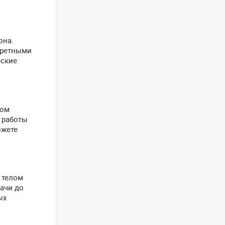
она.
кретными
еские
ном
 работы
ожете
 телом
ачи до
ых