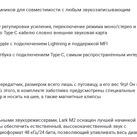
ёмников для совместимости с любым звукозаписывающим
 регулировки усиления, переключение режима моно/стерео и
по Type-C кабелю словно внешняя звуковая карта
pple с подключением Lightning и поддержкой MFI
утбука с подключением Type-C, самым распространённым инт
едатчик, размером всего лишь с пуговицу, а его вес 9гр! Он 
мо этого, в комплекте заботливо предусмотрены специальные
р и носить на шее, а также магнитные клипсы
ьными звукорежиссерами, Lark M2 оснащен лучшей начинкой
 обеспечить естественный, высококачественный звук с
иоформат 48 кГц/24 бита, позволяющий улавливать весь диа