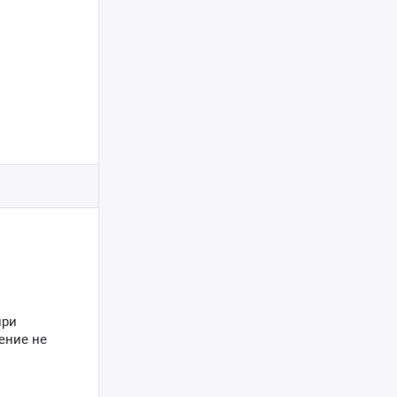
при
ение не