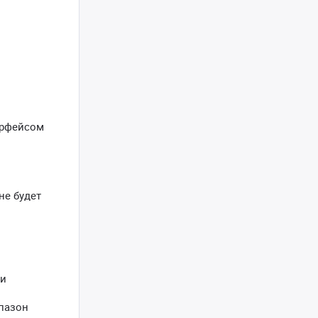
ерфейсом
не будет
 и
пазон