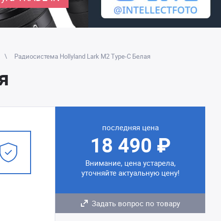
Радиосистема Hollyland Lark M2 Type-C Белая
я
последняя цена
18 490 ₽
Внимание, цена устарела,
уточняйте актуальную цену!
Задать вопрос по товару