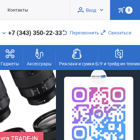
Контакты
Вход
0
+7 (343) 350-22-33
Перезвонить
Связаться
Гаджеты
Аксессуары
Рюкзаки и сумки
Б/У и трейд-ин техни
уга TRADE-IN