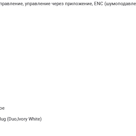
равление, управление через приложение, ENC (шумоподавл
ое
g (Duo,Ivory White)