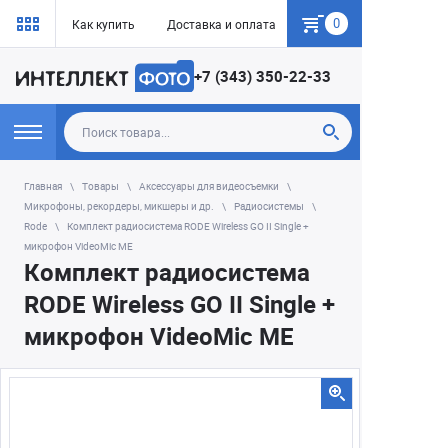
0
Как купить
Доставка и оплата
Гарантия
+7 (343) 350-22-33
Главная
Товары
Аксессуары для видеосъемки
Микрофоны, рекордеры, микшеры и др.
Радиосистемы
Rode
Комплект радиосистема RODE Wireless GO II Single +
микрофон VideoMic ME
Комплект радиосистема
RODE Wireless GO II Single +
микрофон VideoMic ME