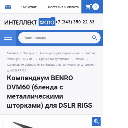
0
Как купить
Доставка и оплата
Гарантия
+7 (343) 350-22-33
Главная
Товары
Аксессуары для видеосъемки
Клетки
SmallRig/TILTA и др.
Прочее оборудование
Разное
Компендиум BENRO DVM60 (бленда с металлическими шторками)
для DSLR RIGS
Компендиум BENRO
DVM60 (бленда с
металлическими
шторками) для DSLR RIGS