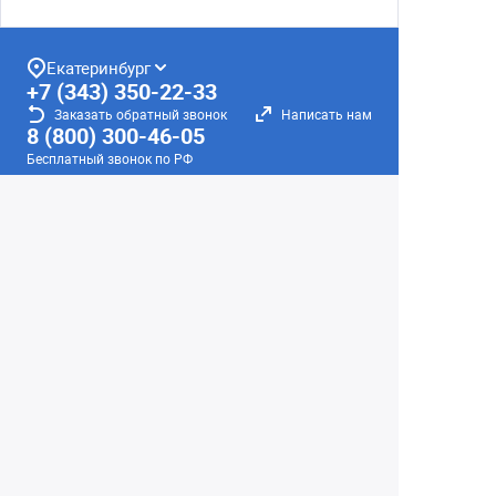
Екатеринбург
+7 (343) 350-22-33
Заказать обратный звонок
Написать нам
8 (800) 300-46-05
Бесплатный звонок по РФ
Пн—Пт: 10:00 — 19:00. Сб: 10:00 — 18:00
Вс: ВЫХОДНОЙ!
г. Екатеринбург, ул. Первомайская, 56
Любое несоответствие информации о продукте на
сайте с фактом - лишь досадное недоразумение,
звоните - уточняйте у менеджеров.
Вся информация на сайте носит справочный
характер и не является публичной офертой,
определяемой положениями Статьи 437