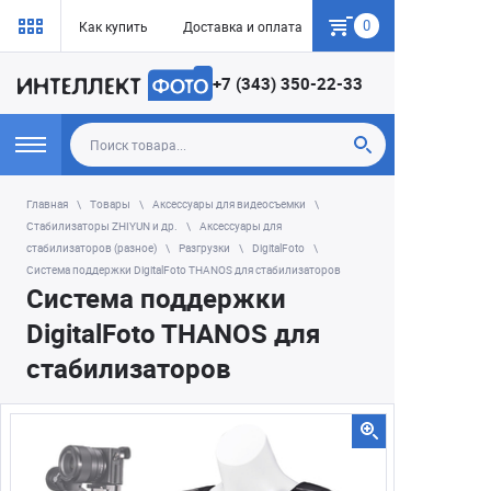
0
Как купить
Доставка и оплата
Гарантия
+7 (343) 350-22-33
Главная
Товары
Аксессуары для видеосъемки
Стабилизаторы ZHIYUN и др.
Аксессуары для
стабилизаторов (разное)
Разгрузки
DigitalFoto
Система поддержки DigitalFoto THANOS для стабилизаторов
Система поддержки
DigitalFoto THANOS для
стабилизаторов