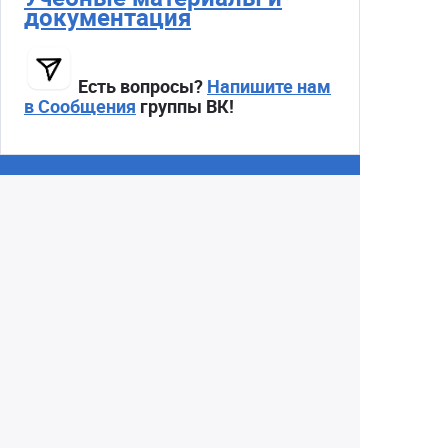
документация
Есть вопросы?
Напишите нам
в Сообщения
группы ВК!
Екатеринбург
+7 (343) 350-22-33
Заказать обратный звонок
Написать нам
8 (800) 300-46-05
Бесплатный звонок по РФ
Пн—Пт: 10:00 — 19:00. Сб: 10:00 — 18:00
Вс: ВЫХОДНОЙ!
г. Екатеринбург, ул. Первомайская, 56