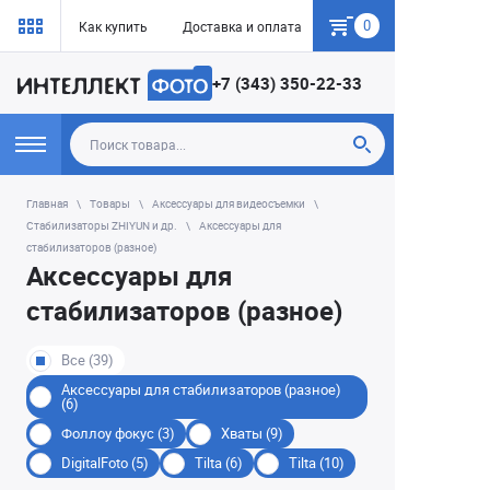
0
Как купить
Доставка и оплата
Гарантия
+7 (343) 350-22-33
Главная
Товары
Аксессуары для видеосъемки
Стабилизаторы ZHIYUN и др.
Аксессуары для
стабилизаторов (разное)
Аксессуары для
стабилизаторов (разное)
Все (39)
Аксессуары для стабилизаторов (разное)
(6)
Фоллоу фокус (3)
Хваты (9)
DigitalFoto (5)
Tilta (6)
Tilta (10)