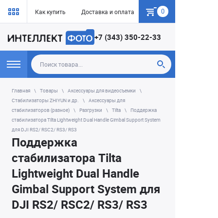
0
Как купить
Доставка и оплата
Гарантия
+7 (343) 350-22-33
Главная
Товары
Аксессуары для видеосъемки
Стабилизаторы ZHIYUN и др.
Аксессуары для
стабилизаторов (разное)
Разгрузки
Tilta
Поддержка
стабилизатора Tilta Lightweight Dual Handle Gimbal Support System
для DJI RS2/ RSC2/ RS3/ RS3
Поддержка
стабилизатора Tilta
Lightweight Dual Handle
Gimbal Support System для
DJI RS2/ RSC2/ RS3/ RS3