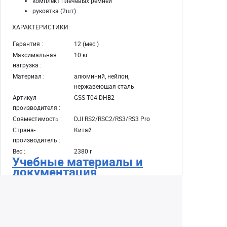
комплект плечевых ремней
рукоятка (2шт)
ХАРАКТЕРИСТИКИ:
Гарантия :
12 (мес.)
Максимальная
10 кг
нагрузка :
Материал :
алюминий, нейлон,
нержавеющая сталь
Артикул
GSS-T04-DHB2
производителя :
Совместимость :
DJI RS2/RSC2/RS3/RS3 Pro
Страна-
Китай
производитель :
Вес :
2380 г
Учебные материалы и
документация
Есть вопросы?
Напишите нам
в Сообщения
группы ВК!