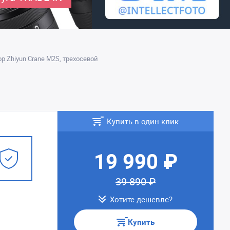
р Zhiyun Crane M2S, трехосевой
Купить в один клик
19 990 ₽
39 890 ₽
Хотите дешевле?
Купить