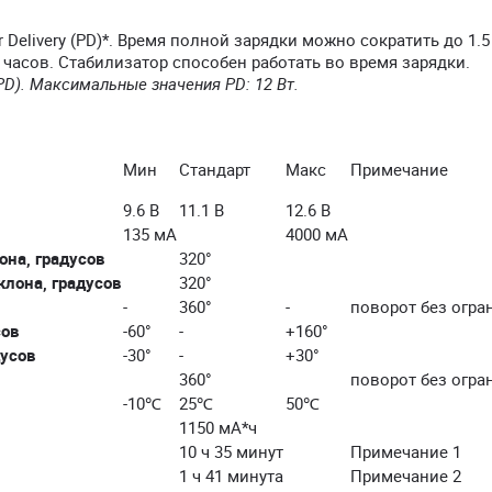
elivery (PD)*. Время полной зарядки можно сократить до 1.5 
часов. Стабилизатор способен работать во время зарядки.
PD). Максимальные значения PD: 12 Вт.
Мин
Стандарт
Макс
Примечание
9.6 В
11.1 В
12.6 В
135 мА
4000 мА
она, градусов
320°
клона, градусов
320°
-
360°
-
поворот без огра
сов
-60°
-
+160°
дусов
-30°
-
+30°
360°
поворот без огра
-10℃
25℃
50℃
1150 мА*ч
10 ч 35 минут
Примечание 1
1 ч 41 минута
Примечание 2