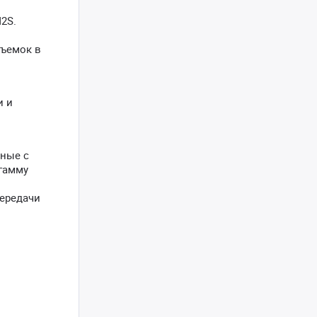
2S.
съемок в
и и
нные с
 гамму
передачи