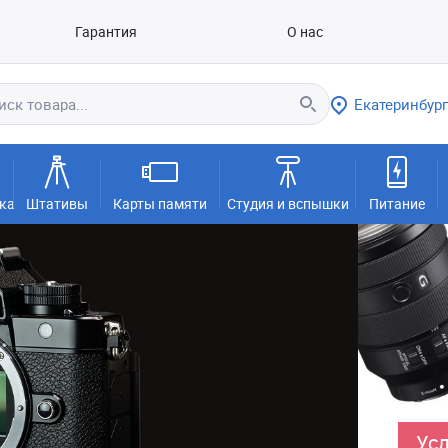
Гарантия
О нас
Екатеринбург
ка
Штативы
Карты памяти
Студия и вспышки
Питание
Усл