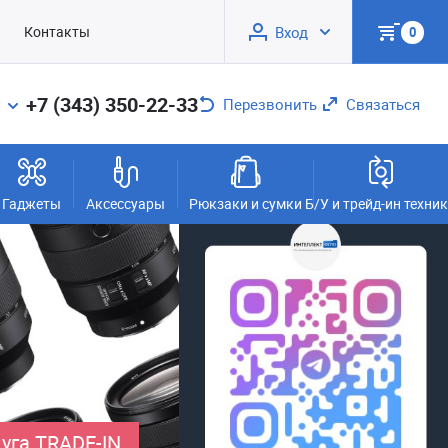
Контакты
Вход
0
+7 (343) 350-22-33
Перезвонить
Связаться
Гаджеты
Аксессуары
Рюкзаки и сумки
Б/У и трейд-ин техни
уга TRADE-IN