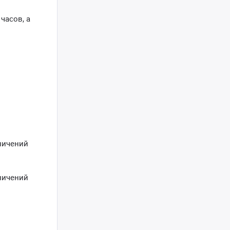
часов, а
ничений
ничений