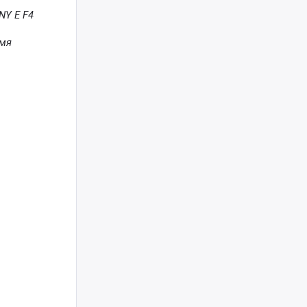
NY E F4
емя