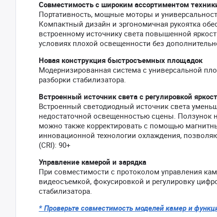
Совместимость с широким ассортиментом техник
Портативность, мощные моторы и универсальность
Компактный дизайн и эргономичная рукоятка обес
встроенному источнику света повышенной яркост
условиях плохой освещенности без дополнительн
Новая конструкция быстросъемных площадок
Модернизированная система с универсальной пло
разборки стабилизатора.
Встроенный источник света с регулировкой яркос
Встроенный светодиодный источник света уменьш
недостаточной освещенностью сцены. Ползунок на
можно также корректировать с помощью магнитных
инновационной технологии охлаждения, позволяющ
(CRI): 90+
Управление камерой и зарядка
При совместимости с протоколом управления кам
видеосъемкой, фокусировкой и регулировку цифро
стабилизатора.
* Проверьте совместимость моделей камер и функц