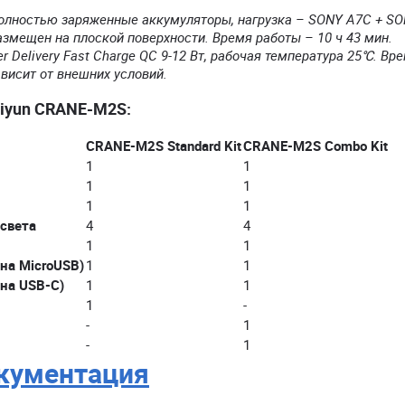
полностью заряженные аккумуляторы, нагрузка – SONY A7C + SO
змещен на плоской поверхности. Время работы – 10 ч 43 мин.
 Delivery Fast Charge QC 9-12 Вт, рабочая температура 25℃. Вр
ависит от внешних условий.
iyun CRANE-M2S:
CRANE-M2S Standard Kit
CRANE-M2S Сombo Kit
1
1
1
1
1
1
света
4
4
1
1
на MicroUSB)
1
1
на USB-C)
1
1
1
-
-
1
-
1
кументация