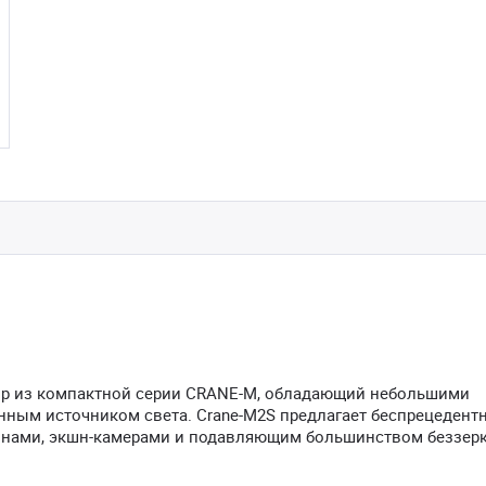
ор из компактной серии CRANE-M, обладающий небольшими
нным источником света. Crane-M2S предлагает беспрецедент
фонами, экшн-камерами и подавляющим большинством беззер