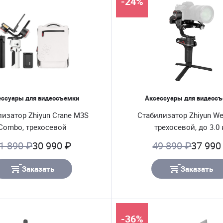
-24%
ессуары для видеосъемки
Аксессуары для видеос
изатор Zhiyun Crane M3S
Стабилизатор Zhiyun Wee
Combo, трехосевой
трехосевой, до 3.0 
1 890 ₽
30 990 ₽
49 890 ₽
37 990
Заказать
Заказать
-36%