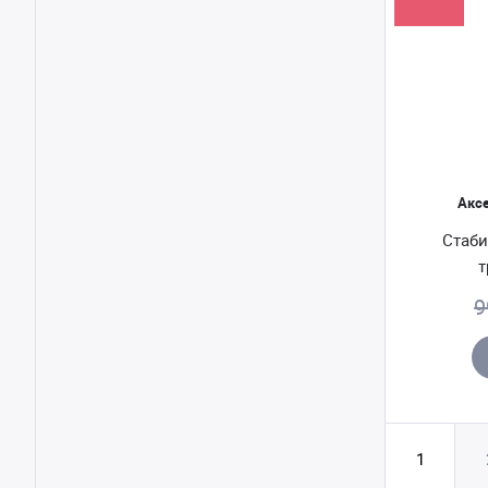
Акс
Стаби
т
9
1