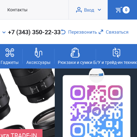
Контакты
Вход
0
+7 (343) 350-22-33
Перезвонить
Связаться
Гаджеты
Аксессуары
Рюкзаки и сумки
Б/У и трейд-ин техни
уга TRADE-IN