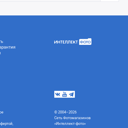
ть
арантия
ы
ое
© 2004–2026
Сеть Фотомагазинов
офертой,
«Интеллект-фото»