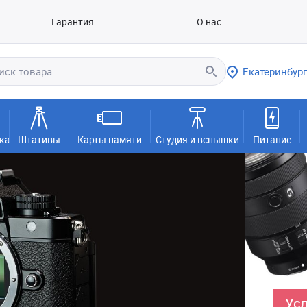
Гарантия
О нас
Екатеринбург
ка
Штативы
Карты памяти
Студия и вспышки
Питание
Усл