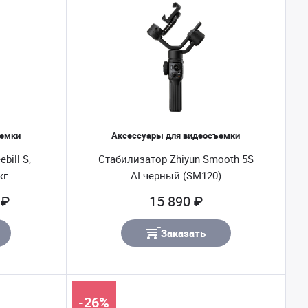
ъемки
Аксессуары для видеосъемки
bill S,
Стабилизатор Zhiyun Smooth 5S
кг
AI черный (SM120)
 ₽
15 890 ₽
Заказать
-26%