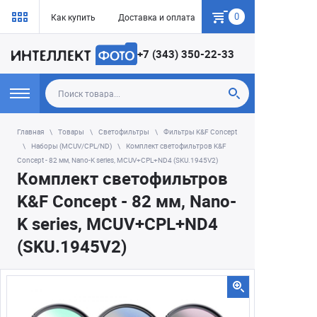
0
Как купить
Доставка и оплата
Гарантия
+7 (343) 350-22-33
Главная
Товары
Светофильтры
Фильтры K&F Concept
Наборы (MCUV/CPL/ND)
Комплект светофильтров K&F
Concept - 82 мм, Nano-K series, MCUV+CPL+ND4 (SKU.1945V2)
Комплект светофильтров
K&F Concept - 82 мм, Nano-
K series, MCUV+CPL+ND4
(SKU.1945V2)