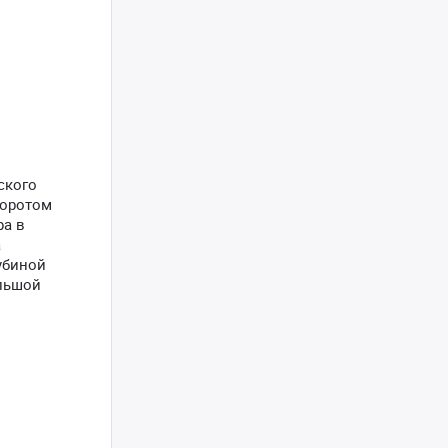
ского
воротом
ра в
а
лубиной
ольшой