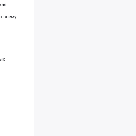
кая
о всему
мых