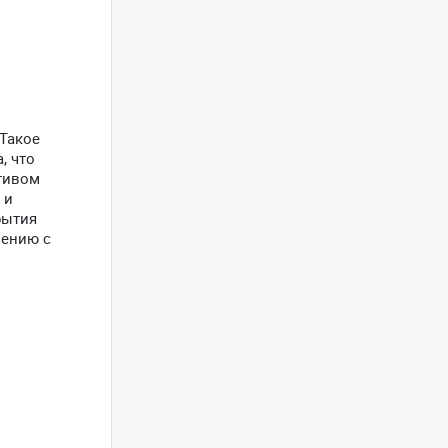
 Такое
, что
тивом
 и
рытия
нению с