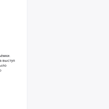
ъёмки.
 а выступ
было
о