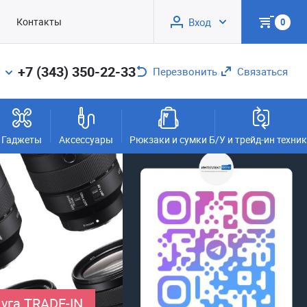
Контакты
Вход
0
+7 (343) 350-22-33
Перезвонить
Связаться
Гаджеты
Аксессуары
Рюкзаки и сумки
Б/У и трейд-ин техни
уга TRADE-IN