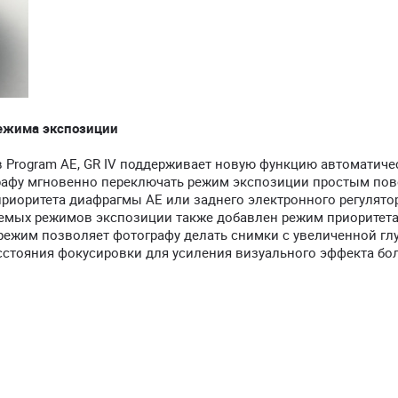
ежима экспозиции
 Program AE, GR IV поддерживает новую функцию автоматиче
ографу мгновенно переключать режим экспозиции простым по
приоритета диафрагмы AE или заднего электронного регулято
емых режимов экспозиции также добавлен режим приоритет
ый режим позволяет фотографу делать снимки с увеличенной г
асстояния фокусировки для усиления визуального эффекта б