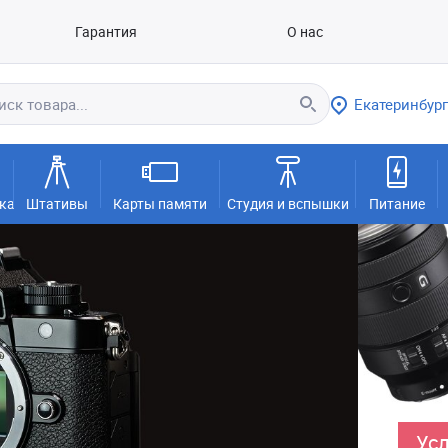
Гарантия
О нас
Екатеринбург
ка
Штативы
Карты памяти
Студия и вспышки
Питание
Усл