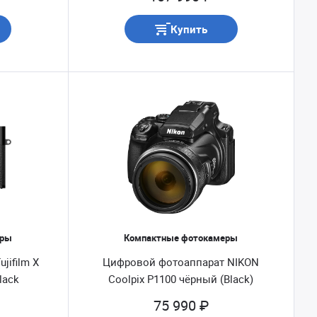
Купить
еры
Компактные фотокамеры
jifilm X
Цифровой фотоаппарат NIKON
lack
Coolpix P1100 чёрный (Black)
75 990 ₽