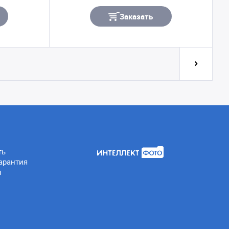
Заказать
ть
арантия
ы