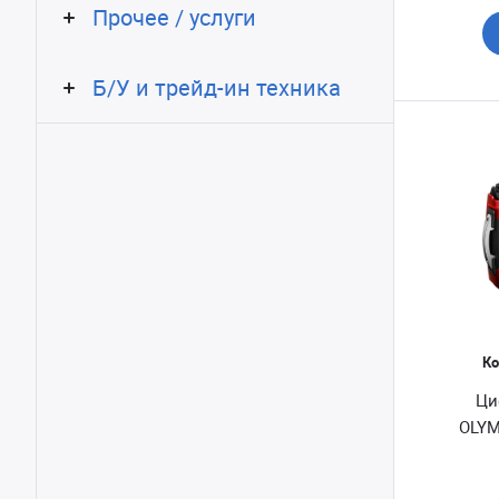
Прочее / услуги
Б/У и трейд-ин техника
Ко
Ци
OLYM