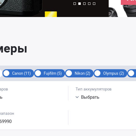
меры
Canon (11)
Fujifilm (5)
Nikon (2)
Olympus (2)
аров
Тип аккумуляторов
ь
Выбрать
иапазон
69990