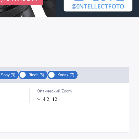
Sony (3)
Ricoh (3)
Kodak (7)
Оптический Zoom
4.2
–
12