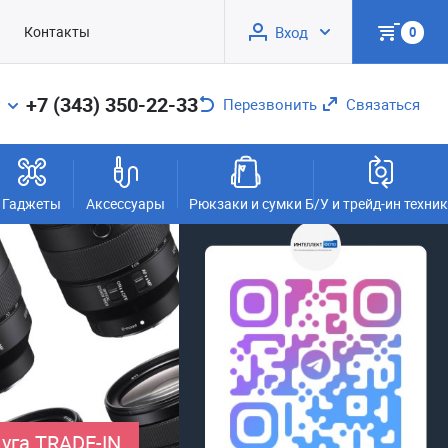
Контакты
Вход
0
+7 (343) 350-22-33
Перезвонить
Связаться
Гаджеты
Аксессуары
Рюкзаки и сумки
Б/У и трейд-ин техни
уга TRADE-IN