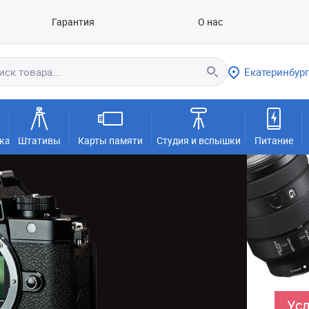
Гарантия
О нас
Екатеринбург
ка
Штативы
Карты памяти
Студия и вспышки
Питание
Усл