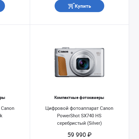
Купить
еры
Компактные фотокамеры
 Canon
Цифровой фотоаппарат Canon
ck
PowerShot SX740 HS
серебристый (Silver)
59 990 ₽