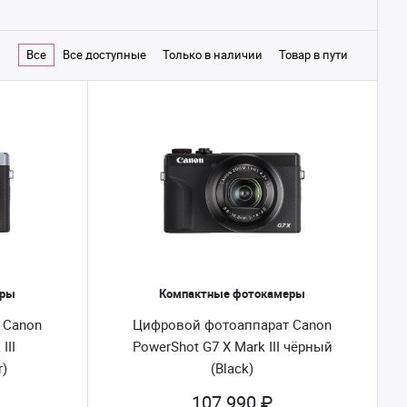
Все
Все доступные
Только в наличии
Товар в пути
еры
Компактные фотокамеры
 Canon
Цифровой фотоаппарат Canon
III
PowerShot G7 X Mark III чёрный
r)
(Black)
107 990 ₽