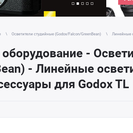
е
Осветители студийные (Godox/Falcon/GreenBean)
Линейные о
 оборудование - Освет
ean) - Линейные освети
ксессуары для Godox TL