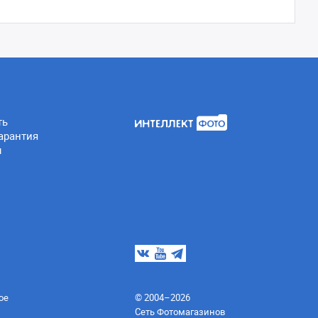
ть
арантия
ы
ое
© 2004–2026
Сеть Фотомагазинов