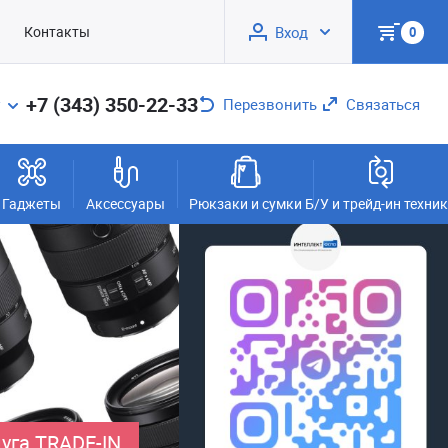
Контакты
Вход
0
+7 (343) 350-22-33
Перезвонить
Связаться
Гаджеты
Аксессуары
Рюкзаки и сумки
Б/У и трейд-ин техни
уга TRADE-IN