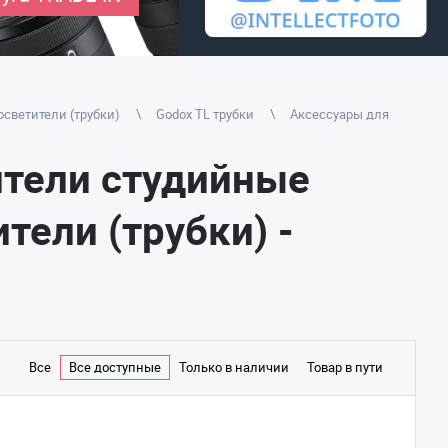
светители (трубки)
Godox TL трубки
Аксессуары для
ители студийные
тели (трубки) -
Все
Все доступные
Только в наличии
Товар в пути