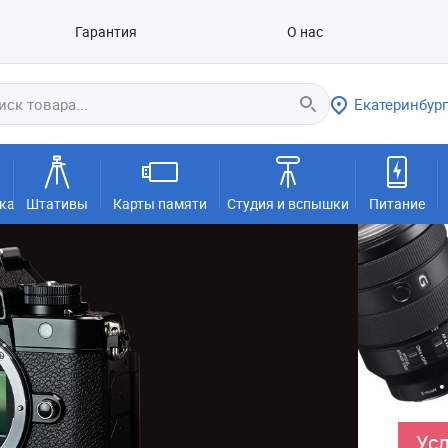
Гарантия
О нас
Екатеринбург
ка
Штативы
Карты памяти
Студия и вспышки
Питание
Усл