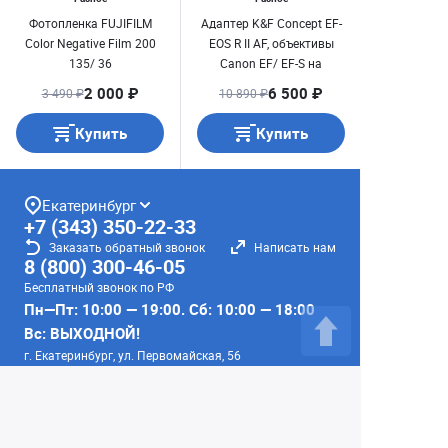
Фотопленка FUJIFILM
Адаптер K&F Concept EF-
Color Negative Film 200
EOS R II AF, объективы
135/ 36
Canon EF/ EF-S на
камеры Canon EOS R
2 000 ₽
6 500 ₽
3 490 ₽
10 890 ₽
(KF06.520)
Купить
Купить
Екатеринбург
+7 (343) 350-22-33
Заказать обратный звонок
Написать нам
8 (800) 300-46-05
Бесплатный звонок по РФ
Пн—Пт: 10:00 — 19:00. Сб: 10:00 — 18:00
Вс: ВЫХОДНОЙ!
г. Екатеринбург, ул. Первомайская, 56