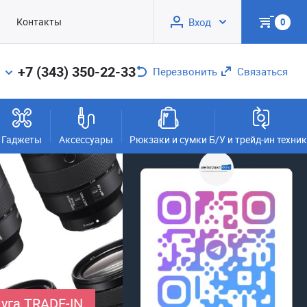
Контакты
Вход
0
+7 (343) 350-22-33
Перезвонить
Связаться
Гаджеты
Аксессуары
Рюкзаки и сумки
Б/У и трейд-ин техни
уга TRADE-IN