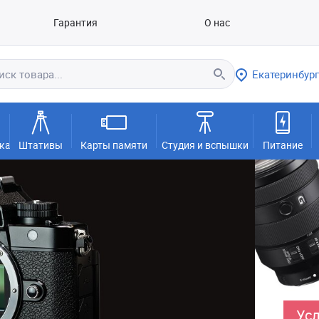
Гарантия
О нас
Екатеринбург
ка
Штативы
Карты памяти
Студия и вспышки
Питание
Усл