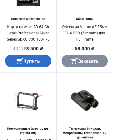
Носители информации
Объективы
Карта памяти SD 64 Gb
Объектив Viltrox AF 85мм
Lexar Professional Silver
F1.4 PRO (Z-mount) для
Series SDXC V30 160/ 70
FullFrame
[LSD1066064G-RNNNC]
3 500 ₽
58 000 ₽
4 990 ₽
Купить
Заказать
Комиссионные фототовары
Телескопы, бинокли,
(трейд-ин)
микроскопы, тепловизоры и
др. оптика