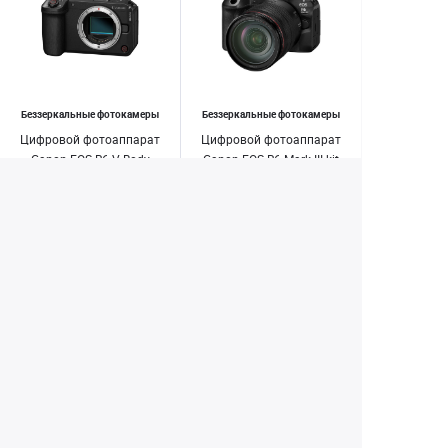
Беззеркальные фотокамеры
Беззеркальные фотокамеры
Цифровой фотоаппарат
Цифровой фотоаппарат
Canon EOS R6 V Body
Canon EOS R6 Mark III kit
RF 24-105mm f/ 4L IS USM
189 990 ₽
279 990 ₽
Купить
Купить
1
2
3
4
5
33
...
Екатеринбург
+7 (343) 350-22-33
Заказать обратный звонок
Написать нам
8 (800) 300-46-05