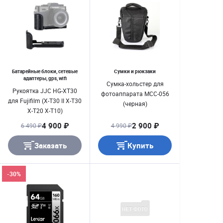
Батарейные блоки, сетевые
Сумки и рюкзаки
адаптеры, gps, wifi
Сумка-хольстер для
Рукоятка JJC HG-XT30
фотоаппарата MCC-056
для Fujifilm (X-T30 II X-T30
(черная)
X-T20 X-T10)
4 900 ₽
2 900 ₽
6 490 ₽
4 990 ₽
Заказать
Купить
-30%