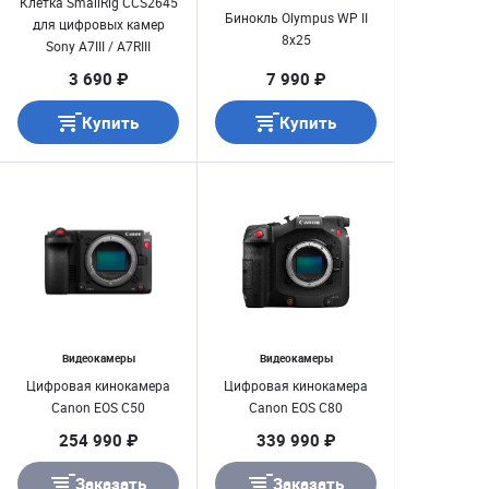
Клетка SmallRig CCS2645
Бинокль Olympus WP II
для цифровых камер
8x25
Sony A7III / A7RIII
3 690 ₽
7 990 ₽
Купить
Купить
Видеокамеры
Видеокамеры
Цифровая кинокамера
Цифровая кинокамера
Canon EOS C50
Canon EOS C80
254 990 ₽
339 990 ₽
Заказать
Заказать