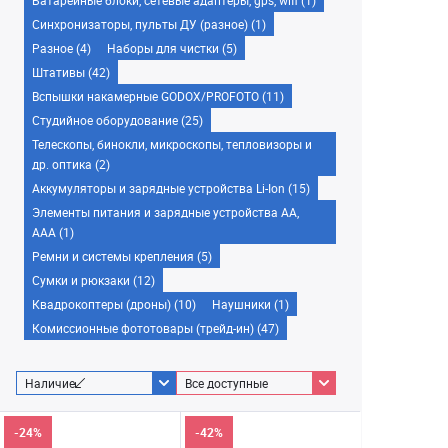
Батарейные блоки, сетевые адаптеры, gps, wifi (1)
Синхронизаторы, пульты ДУ (разное) (1)
Разное (4)
Наборы для чистки (5)
Штативы (42)
Вспышки накамерные GODOX/PROFOTO (11)
Студийное оборудование (25)
Телескопы, бинокли, микроскопы, тепловизоры и
др. оптика (2)
Аккумуляторы и зарядные устройства Li-Ion (15)
Элементы питания и зарядные устройства AA,
AAA (1)
Ремни и системы крепления (5)
Сумки и рюкзаки (12)
Квадрокоптеры (дроны) (10)
Наушники (1)
Комиссионные фототовары (трейд-ин) (47)
Наличие
Все доступные
-24%
-42%