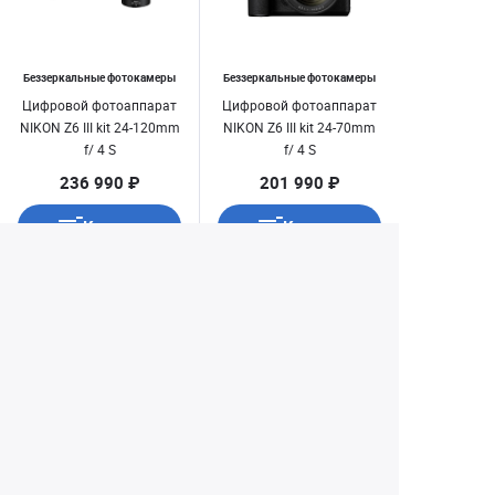
Беззеркальные фотокамеры
Беззеркальные фотокамеры
Цифровой фотоаппарат
Цифровой фотоаппарат
NIKON Z6 III kit 24-120mm
NIKON Z6 III kit 24-70mm
f/ 4 S
f/ 4 S
236 990 ₽
201 990 ₽
Купить
Купить
1
3
4
5
6
...
Екатеринбург
+7 (343) 350-22-33
Заказать обратный звонок
Написать нам
8 (800) 300-46-05
Бесплатный звонок по РФ
Пн—Пт: 10:00 — 19:00. Сб: 10:00 — 18:00