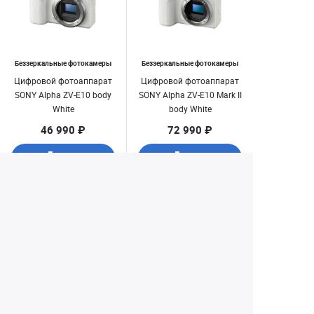
Беззеркальные фотокамеры
Беззеркальные фотокамеры
Цифровой фотоаппарат
Цифровой фотоаппарат
SONY Alpha ZV-E10 body
SONY Alpha ZV-E10 Mark II
White
body White
46 990 ₽
72 990 ₽
Купить
Купить
1
2
3
4
6
...
Екатеринбург
+7 (343) 350-22-33
Заказать обратный звонок
Написать нам
8 (800) 300-46-05
Бесплатный звонок по РФ