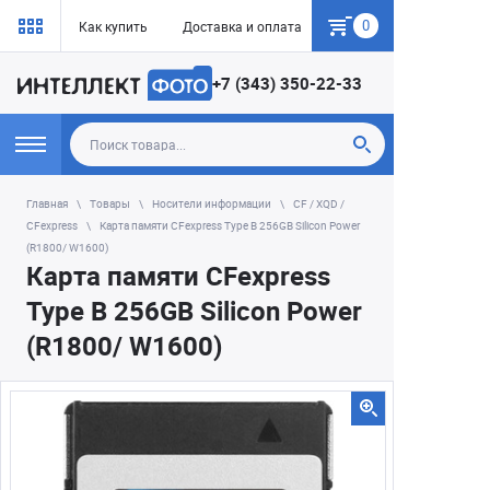
0
Как купить
Доставка и оплата
Гарантия
+7 (343) 350-22-33
Главная
Товары
Носители информации
CF / XQD /
CFexpress
Карта памяти CFexpress Type B 256GB Silicon Power
(R1800/ W1600)
Карта памяти CFexpress
Type B 256GB Silicon Power
(R1800/ W1600)