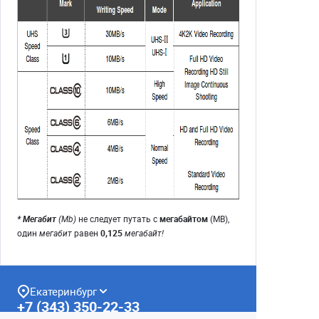
* Мегабит
(Mb)
не следует путать с
мегабайтом
(MB),
один
мегабит
равен
0,125
мегабайт!
Екатеринбург
+7 (343) 350-22-33