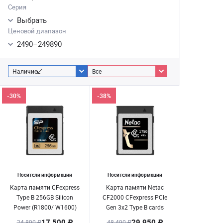
Серия
Выбрать
Ценовой диапазон
2490
–
249890
Наличие
Все
-30%
-38%
Носители информации
Носители информации
Карта памяти CFexpress
Карта памяти Netac
Type B 256GB Silicon
CF2000 CFexpress PCIe
Power (R1800/ W1600)
Gen 3x2 Type B cards
1024GB, до 1750MB/
17 500 ₽
29 950 ₽
24 890 ₽
48 490 ₽