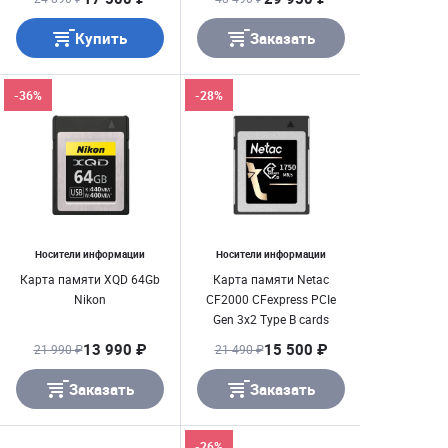
1650MB/ s
Купить
Заказать
-36%
-28%
Носители информации
Носители информации
Карта памяти XQD 64Gb
Карта памяти Netac
Nikon
CF2000 CFexpress PCIe
Gen 3x2 Type B cards
256GB, до 1750MB/
13 990 ₽
15 500 ₽
21 990 ₽
21 490 ₽
1650MB/ s
Заказать
Заказать
-26%