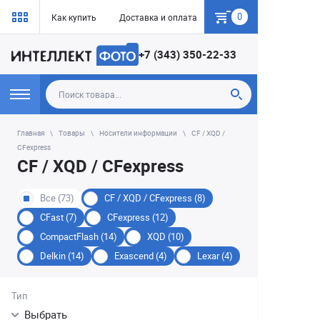
0
Как купить
Доставка и оплата
Гарантия
+7 (343) 350-22-33
Главная
Товары
Носители информации
CF / XQD /
CFexpress
CF / XQD / CFexpress
Все (73)
CF / XQD / CFexpress (8)
CFast (7)
CFexpress (12)
CompactFlash (14)
XQD (10)
Delkin (14)
Exascend (4)
Lexar (4)
Тип
Выбрать