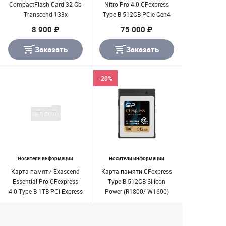
CompactFlash Card 32 Gb
Nitro Pro 4.0 CFexpress
Transcend 133x
Type B 512GB PCIe Gen4
x2 3400 мб/ с для RED
8 900 ₽
75 000 ₽
Заказать
Заказать
-20%
Носители информации
Носители информации
Карта памяти Exascend
Карта памяти CFexpress
Essential Pro CFexpress
Type B 512GB Silicon
4.0 Type B 1TB PCI-Express
Power (R1800/ W1600)
4.0 W3350 МБ/ с
22 890 ₽
28 490 ₽
59 000 ₽