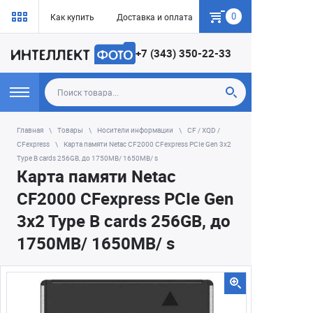
0
Как купить
Доставка и оплата
Гарантия
+7 (343) 350-22-33
Главная
Товары
Носители информации
CF / XQD /
CFexpress
Карта памяти Netac CF2000 CFexpress PCIe Gen 3x2
Type B cards 256GB, до 1750MB/ 1650MB/ s
Карта памяти Netac
CF2000 CFexpress PCIe Gen
3x2 Type B cards 256GB, до
1750MB/ 1650MB/ s