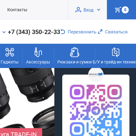
Контакты
Вход
0
+7 (343) 350-22-33
Перезвонить
Связаться
Гаджеты
Аксессуары
Рюкзаки и сумки
Б/У и трейд-ин техни
уга TRADE-IN