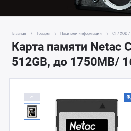
Главная
Товары
Носители информации
CF / XQD /
Карта памяти Netac C
512GB, до 1750MB/ 1