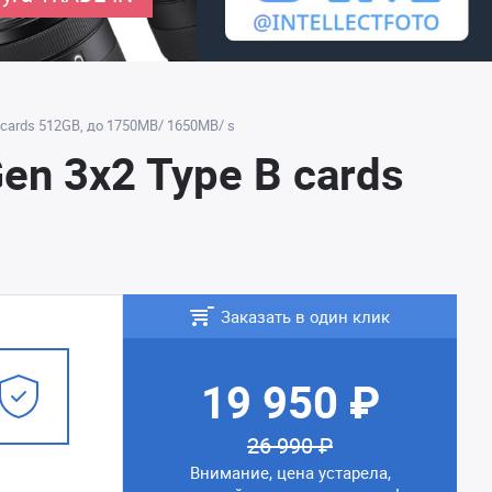
 cards 512GB, до 1750MB/ 1650MB/ s
en 3x2 Type B cards
Заказать в один клик
19 950 ₽
26 990 ₽
Внимание, цена устарела,