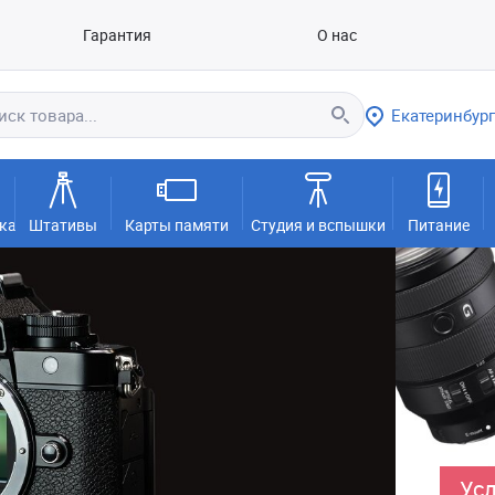
Гарантия
О нас
Екатеринбург
ка
Штативы
Карты памяти
Студия и вспышки
Питание
Усл