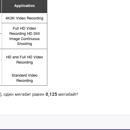
), один
мегабит
равен
0,125
мегабайт!