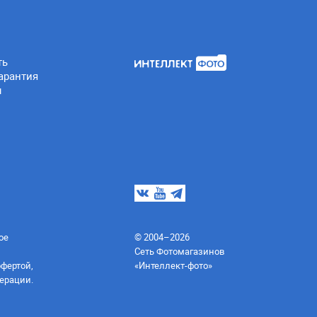
ть
арантия
ы
ое
© 2004–2026
Сеть Фотомагазинов
офертой,
«Интеллект-фото»
ерации.