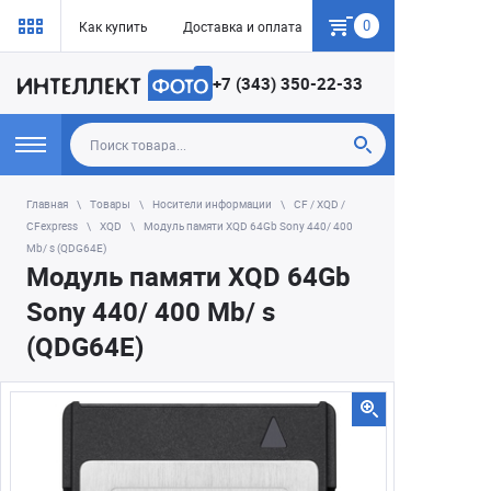
0
Как купить
Доставка и оплата
Гарантия
+7 (343) 350-22-33
Главная
Товары
Носители информации
CF / XQD /
CFexpress
XQD
Модуль памяти XQD 64Gb Sony 440/ 400
Mb/ s (QDG64E)
Модуль памяти XQD 64Gb
Sony 440/ 400 Mb/ s
(QDG64E)