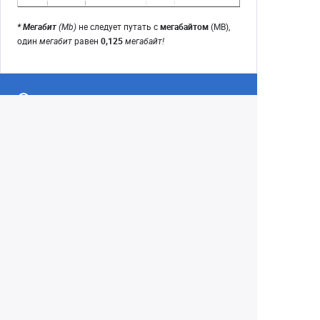
* Мегабит
(Mb)
не следует путать с
мегабайтом
(MB),
один
мегабит
равен
0,125
мегабайт!
Екатеринбург
+7 (343) 350-22-33
Заказать обратный звонок
Написать нам
8 (800) 300-46-05
Бесплатный звонок по РФ
Пн—Пт: 10:00 — 19:00. Сб: 10:00 — 18:00
Вс: ВЫХОДНОЙ!
г. Екатеринбург, ул. Первомайская, 56
Любое несоответствие информации о продукте на
сайте с фактом - лишь досадное недоразумение,