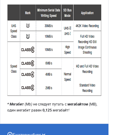
* Мегабит
(Mb)
не следует путать с
мегабайтом
(MB),
один
мегабит
равен
0,125
мегабайт!
Екатеринбург