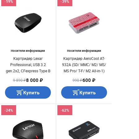
-19%
-39%
Носители информации
Носители информации
Картридер Lexar
Картридер AeroCool AT-
Professional, USB 3.2
932A (SD/ MMC/ M2/ MS/
gen.2x2, CFexpress Type B
MS Pro/ T-F/ M2 All-in-1)
(LRW550U)
8 000 ₽
600 ₽
9 890 ₽
990 ₽
Купить
Купить
-24%
-62%