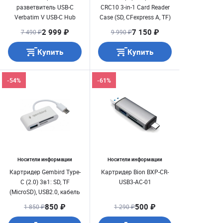
разветвитель USB-C
CRC10 3-in-1 Card Reader
Verbatim V USB-C Hub
Case (SD, CFexpress A, TF)
U3.1G1/ U3.0x2/ HDMI/
2 999 ₽
7 150 ₽
7 490 ₽
9 990 ₽
RJ45 (49141)
Купить
Купить
-54%
-61%
Носители информации
Носители информации
Картридер Gembird Type-
Картридер Bion BXP-CR-
C (2.0) 3в1: SD, TF
USB3-AC-01
(MicroSD), USB2.0, кабель
10см, белый
850 ₽
500 ₽
1 850 ₽
1 290 ₽