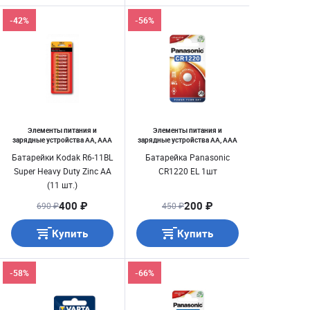
-42%
-56%
Элементы питания и
Элементы питания и
зарядные устройства AA, AAA
зарядные устройства AA, AAA
Батарейки Kodak R6-11BL
Батарейка Panasonic
Super Heavy Duty Zinc АА
CR1220 EL 1шт
(11 шт.)
400 ₽
200 ₽
690 ₽
450 ₽
Купить
Купить
-58%
-66%