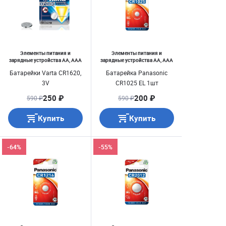
Элементы питания и
Элементы питания и
зарядные устройства AA, AAA
зарядные устройства AA, AAA
Батарейки Varta CR1620,
Батарейка Panasonic
3V
CR1025 EL 1шт
250 ₽
200 ₽
590 ₽
590 ₽
Купить
Купить
-64%
-55%