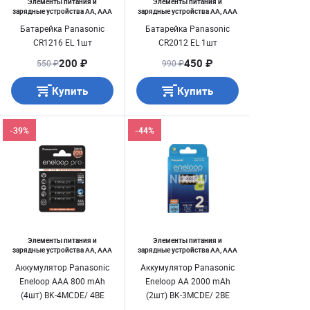
Элементы питания и
Элементы питания и
зарядные устройства AA, AAA
зарядные устройства AA, AAA
Батарейка Panasonic
Батарейка Panasonic
CR1216 EL 1шт
CR2012 EL 1шт
200 ₽
450 ₽
550 ₽
990 ₽
Купить
Купить
-39%
-44%
Элементы питания и
Элементы питания и
зарядные устройства AA, AAA
зарядные устройства AA, AAA
Аккумулятор Panasonic
Аккумулятор Panasonic
Eneloop AAA 800 mAh
Eneloop AA 2000 mAh
(4шт) BK-4MCDE/ 4BE
(2шт) BK-3MCDE/ 2BE