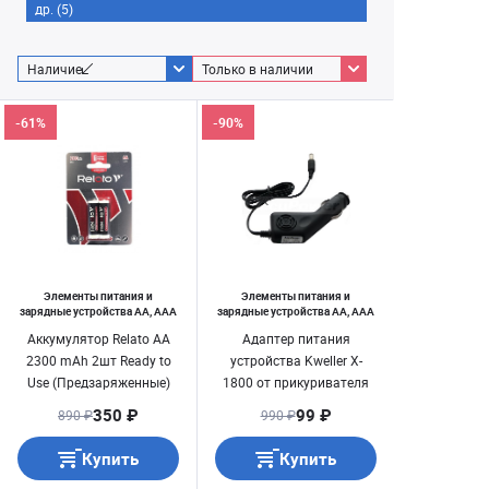
др. (5)
Наличие
Только в наличии
-61%
-90%
Элементы питания и
Элементы питания и
зарядные устройства AA, AAA
зарядные устройства AA, AAA
Аккумулятор Relato AA
Адаптер питания
2300 mAh 2шт Ready to
устройства Kweller X-
Use (Предзаряженные)
1800 от прикуривателя
350 ₽
99 ₽
890 ₽
990 ₽
Купить
Купить